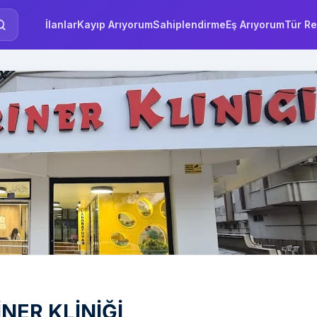
İlanlar
Kayıp Arıyorum
Sahiplendirme
Eş Arıyorum
Tür Re
NER KLİNİĞİ