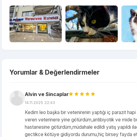
Yorumlar & Değerlendirmeler
Alvin ve Sincaplar
14.11.2025 22:43
Kedim leo başka bir vetenirenin yaptığı iç parazit hap
veren veterinere yine götürdüm,antibiyotik ve mide b
hastanesine götürdüm,müdahale edildi yatış yapıldı ilaç
gectikce kötüye gidiyordu durumu,hiç birsey fayda etmi