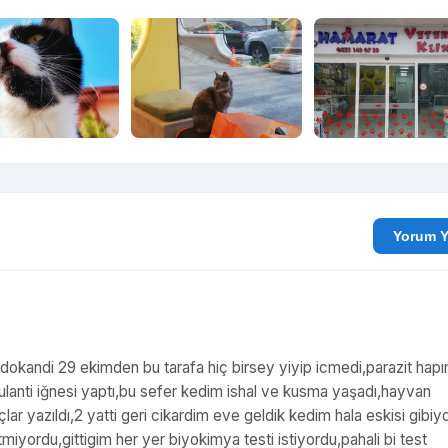
Yo
i dokandi 29 ekimden bu tarafa hiç birsey yiyip icmedi,parazit hapı
ulanti iğnesi yaptı,bu sefer kedim ishal ve kusma yaşadı,hayvan
lar yazıldı,2 yatti geri cikardim eve geldik kedim hala eskisi gibiy
yordu,gittigim her yer biyokimya testi istiyordu,pahali bi test