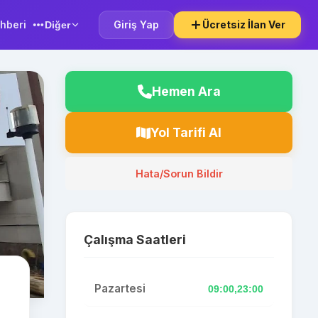
hberi
Giriş Yap
Ücretsiz İlan Ver
Diğer
Hemen Ara
Yol Tarifi Al
Hata/Sorun Bildir
Çalışma Saatleri
Pazartesi
09:00,23:00