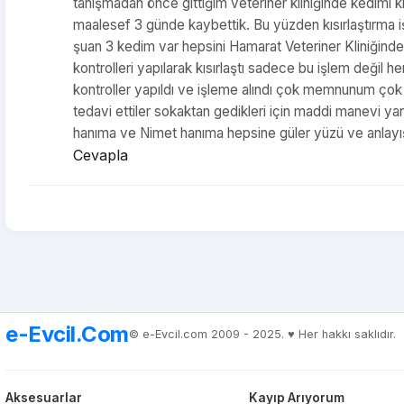
tanışmadan önce gittiğim veteriner kliniğinde kedimi kıs
maalesef 3 günde kaybettik. Bu yüzden kısırlaştırma iş
şuan 3 kedim var hepsini Hamarat Veteriner Kliniğinde 
kontrolleri yapılarak kısırlaştı sadece bu işlem değil h
kontroller yapıldı ve işleme alındı çok memnunum çok 
tedavi ettiler sokaktan gedikleri için maddi manevi 
hanıma ve Nimet hanıma hepsine güler yüzü ve anlayış
Cevapla
e-Evcil.Com
© e-Evcil.com 2009 - 2025. ♥️ Her hakkı saklıdır.
Aksesuarlar
Kayıp Arıyorum