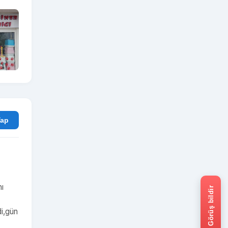
rum Yap
nı
Görüş bildir
di,gün