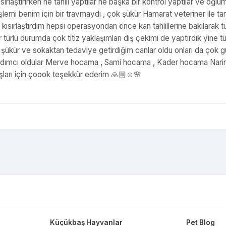
ırlaştırırken ne tahlil yaptılar ne başka bir kontrol yaptılar ve oğlu
lemi benim için bir travmaydı , çok şükür Hamarat veteriner ile ta
kısırlaştırdım hepsi operasyondan önce kan tahlillerine bakılarak 
er türlü durumda çok titiz yaklaşımları diş çekimi de yaptırdık yine 
şükür ve sokaktan tedaviye getirdiğim canlar oldu onları da çok g
yardımcı oldular Merve hocama , Sami hocama , Kader hocama Nari
ları için çoook teşekkür ederim 🙏🏼☺️🌸
Küçükbaş Hayvanlar
Pet Blog