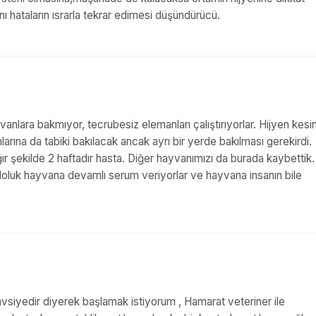
 hataların ısrarla tekrar edimesi düşündürücü.
nlara bakmıyor, tecrubesiz elemanları çalıştırıyorlar. Hijyen kesin
larına da tabiki bakılacak ancak ayrı bir yerde bakılması gerekirdi.
ır şekilde 2 haftadır hasta. Diğer hayvanımızı da burada kaybettik.
kiloluk hayvana devamlı serum veriyorlar ve hayvana insanın bile
vsiyedir diyerek başlamak istiyorum , Hamarat veteriner ile