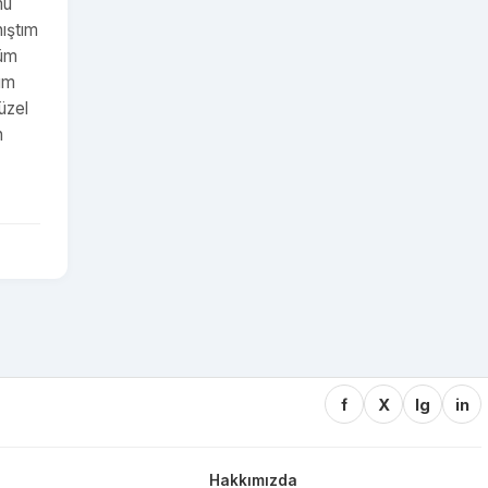
mu
nıştım
tüm
tüm
üzel
n
f
X
Ig
in
Hakkımızda