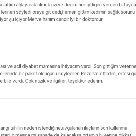
nlattim ağlayarak ölmek üzere dedim,her gittigim yerden bi fayda
ineri söyledi oraya git dedi,hemen gittim kedimin sağlık sorunu
or şu içiyor,Merve hanım candır iyi bir doktordur
ası ve acil diyabet mamasına ihtiyacım vardı. Son gittiğim veterine
ellerinde bir paket olduğunu söylediler. Rezerve ettirdim, ertesi g
le vardı. Çok nazik ve ilgililer, teşekkür ederim.
ngi tahlilin neden istendiğine,uygulanan ilaçların son kullanma
in steril olmasına,müşahade de kalacaksa ortamın hijyenine dikkat