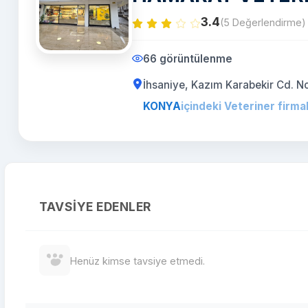
3.4
(5 Değerlendirme)
66 görüntülenme
İhsaniye, Kazım Karabekir Cd. 
KONYA
içindeki Veteriner firmal
TAVSIYE EDENLER
Henüz kimse tavsiye etmedi.