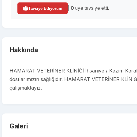
|
0
üye tavsiye etti.
Tavsiye Ediyorum
Hakkında
HAMARAT VETERİNER KLİNİĞİ İhsaniye / Kazım Karabek
dostlarımızın sağlığıdır. HAMARAT VETERİNER KLİNİĞİ ol
çalışmaktayız.
Galeri