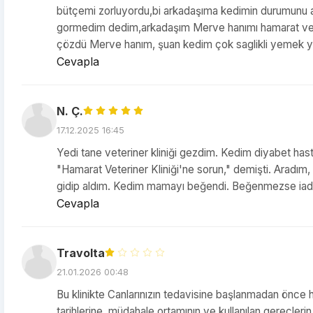
bütçemi zorluyordu,bi arkadaşıma kedimin durumunu a
gormedim dedim,arkadaşım Merve hanımı hamarat veter
çözdü Merve hanım, şuan kedim çok saglikli yemek yiy
Cevapla
N. Ç.
17.12.2025 16:45
Yedi tane veteriner kliniği gezdim. Kedim diyabet hast
"Hamarat Veteriner Kliniği'ne sorun," demişti. Aradım, 
gidip aldım. Kedim mamayı beğendi. Beğenmezse iade bi
Cevapla
Travolta
21.01.2026 00:48
Bu klinikte Canlarınızın tedavisine başlanmadan önce ha
tarihlerine ,müdahale ortamının ve kullanılan gereçler