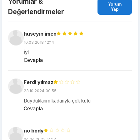
Yorumlar &
Yorum
Yap
Değerlendirmeler
hüseyin imen
10.03.2018 12:14
İyi
Cevapla
Ferdi yılmaz
23.10.2024 00:55
Duyduklarım kadarıyla çok kötü
Cevapla
no body
04.04.2023 14:12