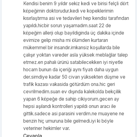
Kendisi benim 9 yıldır sekiz kedi ve birisi felçli dört
köpeğimin doktorudur.kedi ve kopeklerimin
kısırlaştırma asi ve tedavileri hep kendisi tarafından
yapıldı.hicbir sorun yaşamadım.saat 22 de
köpeğim allerji olup bayildiginda üç dakika içinde
evimize gelip misha mi ölümden kurtaran
mükemmel bir insandır.imkansiz koşullarda bile
çalışır yoktan vareder asla yüksek meblağlar talep
etmez.en pahalı ürünü satabilecekken iyi niyetle
hocam bunun da içeriği aynı fiyatı daha uygun
der.simdiye kadar 50 civarı yüksekten düşme ve
trafik kazası vakasida götürdüm ona.hic geri
cevrilmedim.suan ev dışında kalekolda bekçilik
yapan 6 köpeğe de sahip cikiyorum.gecen ay
hepsi aşılandı kontrolleri yapıldı onun aracı ile
gittik.sadece asi parasini verdim.ne muayene ne
benzin hiç umuruna bile gelmedi.iyi ki böyle
veteriner hekimler var.
Cevapla