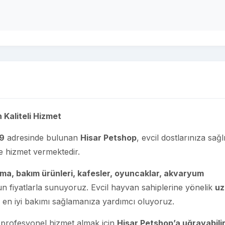
 Kaliteli Hizmet
 9
adresinde bulunan
Hisar Petshop
, evcil dostlarınıza sağlı
e hizmet vermektedir.
a, bakım ürünleri, kafesler, oyuncaklar, akvaryum
n fiyatlarla sunuyoruz. Evcil hayvan sahiplerine yönelik
u
za en iyi bakımı sağlamanıza yardımcı oluyoruz.
ve profesyonel hizmet almak için
Hisar Petshop’a uğrayabili