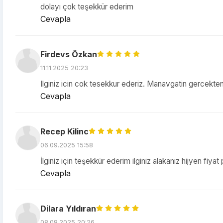
dolayı çok teşekkür ederim
Cevapla
Firdevs Özkan
11.11.2025 20:23
Ilginiz icin cok tesekkur ederiz. Manavgatin gercekten 
Cevapla
Recep Kilinc
06.09.2025 15:58
İlginiz için teşekkür ederim ilginiz alakanız hijyen fi
Cevapla
Dilara Yıldıran
08.08.2025 20:26