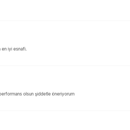
en iyi esnafi.
yat performans olsun şiddetle öneriyorum