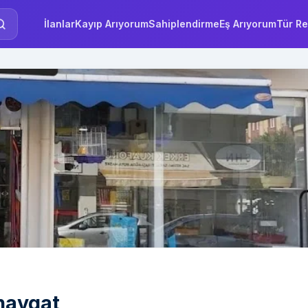
İlanlar
Kayıp Arıyorum
Sahiplendirme
Eş Arıyorum
Tür Re
navgat