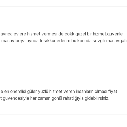
t.ayrica evlere hizmet vermesi de cokk guzel bir hizmet.guvenle
t manav beya ayrica tesrkkur ederim.bu konuda sevgili manavgatli
e en önemlisi güler yüzlü hizmet veren insanların olması fiyat
güvencesiyle her zaman gönül rahatlığıyla gidebilirsiniz.