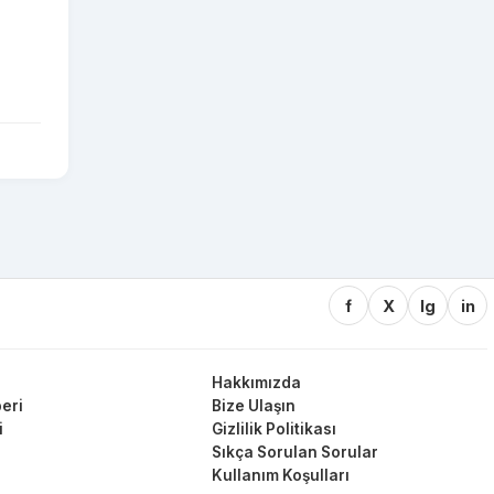
f
X
Ig
in
Hakkımızda
eri
Bize Ulaşın
i
Gizlilik Politikası
Sıkça Sorulan Sorular
Kullanım Koşulları