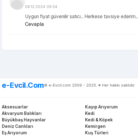
08.12.2024 09:34
Uygun fiyat güvenilir satıcı.. Herkese tavsiye ederim..
Cevapla
e-Evcil.Com
© e-Evcil.com 2009 - 2025. ♥️ Her hakkı saklıdır.
Aksesuarlar
Kayıp Arıyorum
Akvaryum Balıkları
Kedi
Büyükbaş Hayvanlar
Kedi & Köpek
Deniz Canlıları
Kemirgen
Eş Arıyorum
Kuş Türleri