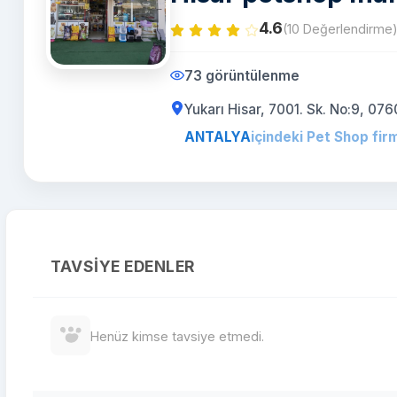
4.6
(10 Değerlendirme
73 görüntülenme
Yukarı Hisar, 7001. Sk. No:9, 
ANTALYA
içindeki Pet Shop firm
TAVSIYE EDENLER
Henüz kimse tavsiye etmedi.