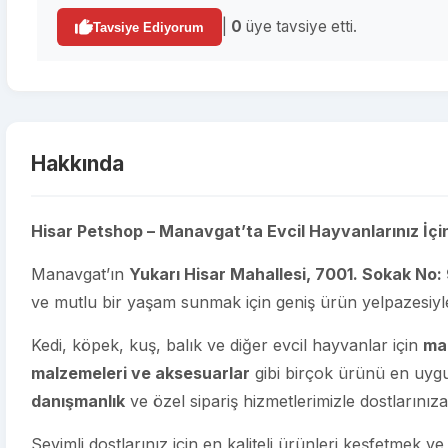
|
0
üye tavsiye etti.
Tavsiye Ediyorum
Hakkında
Hisar Petshop – Manavgat’ta Evcil Hayvanlarınız İçin
Manavgat’ın
Yukarı Hisar Mahallesi, 7001. Sokak No:
ve mutlu bir yaşam sunmak için geniş ürün yelpazesiyl
Kedi, köpek, kuş, balık ve diğer evcil hayvanlar için
mam
malzemeleri ve aksesuarlar
gibi birçok ürünü en uygu
danışmanlık
ve özel sipariş hizmetlerimizle dostlarını
Sevimli dostlarınız için en kaliteli ürünleri keşfetmek 