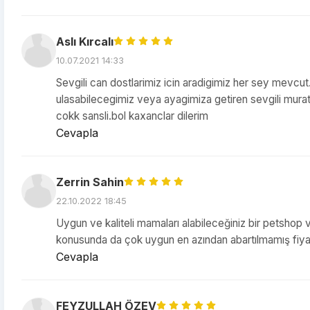
Aslı Kırcalı
10.07.2021 14:33
Sevgili can dostlarimiz icin aradigimiz her sey mevcu
ulasabilecegimiz veya ayagimiza getiren sevgili mura
cokk sansli.bol kaxanclar dilerim
Cevapla
Zerrin Sahin
22.10.2022 18:45
Uygun ve kaliteli mamaları alabileceğiniz bir petshop v
konusunda da çok uygun en azından abartılmamış fiyat 
Cevapla
FEYZULLAH ÖZEV