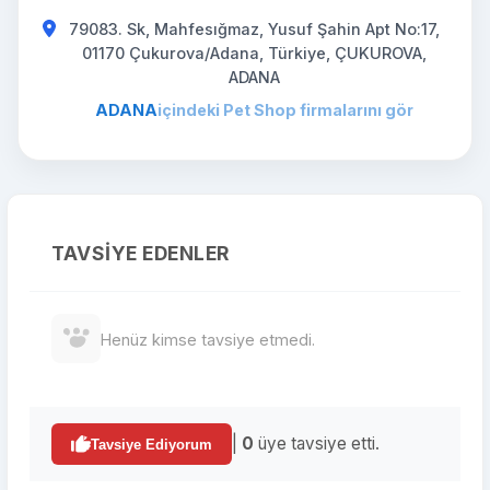
79083. Sk, Mahfesığmaz, Yusuf Şahin Apt No:17,
01170 Çukurova/Adana, Türkiye, ÇUKUROVA,
ADANA
ADANA
içindeki Pet Shop firmalarını gör
TAVSIYE EDENLER
Henüz kimse tavsiye etmedi.
|
0
üye tavsiye etti.
Tavsiye Ediyorum