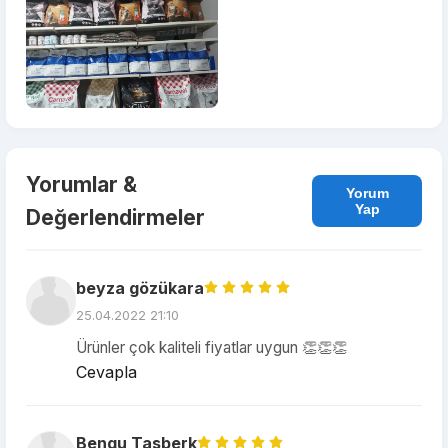
Yorumlar &
Yorum
Yap
Değerlendirmeler
beyza gözükara
25.04.2022 21:10
Ürünler çok kaliteli fiyatlar uygun 👏👏👏
Cevapla
Bengu Tasberk