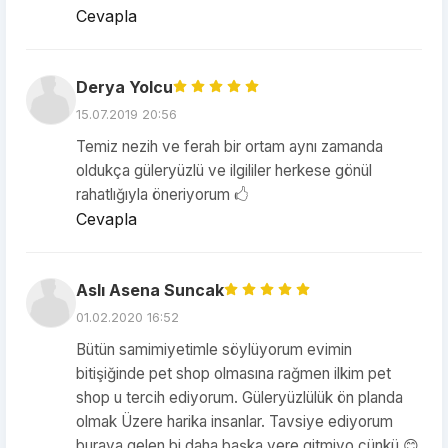
Cevapla
Derya Yolcu
15.07.2019 20:56
Temiz nezih ve ferah bir ortam aynı zamanda
oldukça güleryüzlü ve ilgililer herkese gönül
rahatlığıyla öneriyorum 🖒
Cevapla
Aslı Asena Suncak
01.02.2020 16:52
Bütün samimiyetimle söylüyorum evimin
bitişiğinde pet shop olmasına rağmen ilkim pet
shop u tercih ediyorum. Güleryüzlülük ön planda
olmak Üzere harika insanlar. Tavsiye ediyorum
buraya gelen bi daha başka yere gitmiyo çünkü 😊