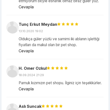
etmiyorum böyle esnaflık olmaz biraz güler yüz.
Cevapla
Tunç Erkut Meydan
13.10.2020 19:02
Oldukça güler yüzlü ve samimi iki ablanın işlettiği
fiyatları da makul olan bir pet shop.
Cevapla
H. Omer Ozkul
18.09.2024 21:29
Pamuk kızımızın pet shopu. İlginiz için teşekkürler.
Cevapla
Aslı Suncak