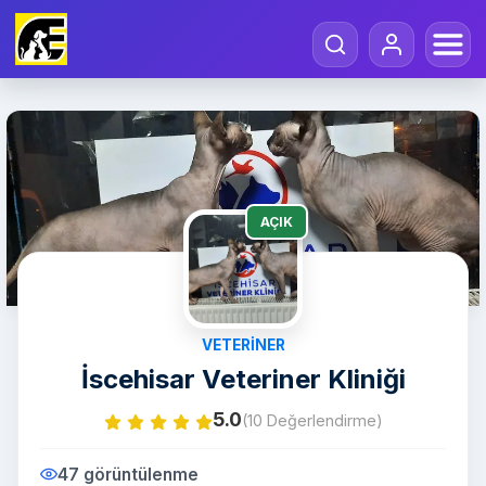
AÇIK
VETERINER
İscehisar Veteriner Kliniği
5.0
(10 Değerlendirme)
47 görüntülenme