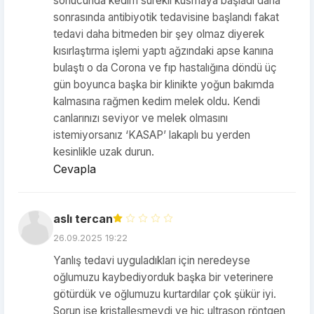
sonucunda kedim sürekli kusmaya başladı daha
sonrasında antibiyotik tedavisine başlandı fakat
tedavi daha bitmeden bir şey olmaz diyerek
kısırlaştırma işlemi yaptı ağzındaki apse kanına
bulaştı o da Corona ve fıp hastalığına döndü üç
gün boyunca başka bir klinikte yoğun bakımda
kalmasına rağmen kedim melek oldu. Kendi
canlarınızı seviyor ve melek olmasını
istemiyorsanız ‘KASAP’ lakaplı bu yerden
kesinlikle uzak durun.
Cevapla
aslı tercan
26.09.2025 19:22
Yanlış tedavi uyguladıkları için neredeyse
oğlumuzu kaybediyorduk başka bir veterinere
götürdük ve oğlumuzu kurtardılar çok şükür iyi.
Sorun ise kristalleşmeydi ve hiç ultrason röntgen