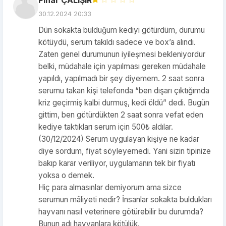
Pinar ÇALIŞIR
30.12.2024 20:33
Dün sokakta bulduğum kediyi götürdüm, durumu
kötüydü, serum takıldı sadece ve box’a alındı.
Zaten genel durumunun iyileşmesi bekleniyordur
belki, müdahale için yapılması gereken müdahale
yapıldı, yapılmadı bir şey diyemem. 2 saat sonra
serumu takan kişi telefonda “ben dışarı çıktığımda
kriz geçirmiş kalbi durmuş, kedi öldü” dedi. Bugün
gittim, ben götürdükten 2 saat sonra vefat eden
kediye taktıkları serum için 500₺ aldılar.
(30/12/2024) Serum uygulayan kişiye ne kadar
diye sordum, fiyat söyleyemedi. Yani sizin tipinize
bakıp karar veriliyor, uygulamanın tek bir fiyatı
yoksa o demek.
Hiç para almasınlar demiyorum ama sizce
serumun mâliyeti nedir? İnsanlar sokakta buldukları
hayvanı nasıl veterinere götürebilir bu durumda?
Bunun adı hayvanlara kötülük.