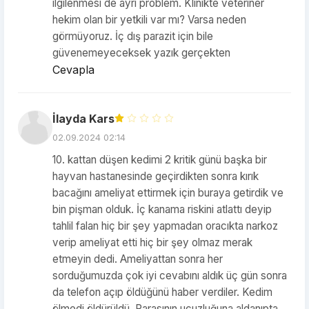
ilgilenmesi de ayrı problem. Klinikte veteriner
hekim olan bir yetkili var mı? Varsa neden
görmüyoruz. İç dış parazit için bile
güvenemeyeceksek yazık gerçekten
Cevapla
İlayda Kars
02.09.2024 02:14
10. kattan düşen kedimi 2 kritik günü başka bir
hayvan hastanesinde geçirdikten sonra kırık
bacağını ameliyat ettirmek için buraya getirdik ve
bin pişman olduk. İç kanama riskini atlattı deyip
tahlil falan hiç bir şey yapmadan oracıkta narkoz
verip ameliyat etti hiç bir şey olmaz merak
etmeyin dedi. Ameliyattan sonra her
sorduğumuzda çok iyi cevabını aldık üç gün sonra
da telefon açıp öldüğünü haber verdiler. Kedim
ölmedi öldürüldü. Parasının ucuzluğuna aldanıpta