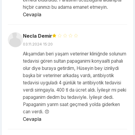
hiçbir canınızı bu adama emanet etmeyin.
Cevapla
Necla Demir
03.11.2024 15:20
Akşamdan beri yaşam veteriner kliniğnde solunum
tedavisi gören sultan papaganimi konyaalti pahalı
olur diye buraya getirdim, Hüseyin bey izinliydi
başka bir veteriner arkadaş vardı, antibiyotik
tedavisi uyguladı 4 günlük te antibiyotik tedavisi
verdi siringayla. 400 tl da ücret aldı. İyileşir mi peki
papaganim dedim bu tedaviyle. İyileşir dedi.
Papaganim yarım saat geçmedi yolda giderken
can verdi. 😞
Cevapla