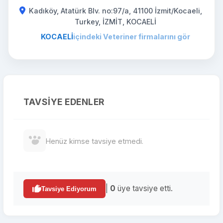
Kadıköy, Atatürk Blv. no:97/a, 41100 İzmit/Kocaeli,
Turkey, İZMİT, KOCAELİ
KOCAELİ
içindeki Veteriner firmalarını gör
TAVSIYE EDENLER
Henüz kimse tavsiye etmedi.
|
0
üye tavsiye etti.
Tavsiye Ediyorum