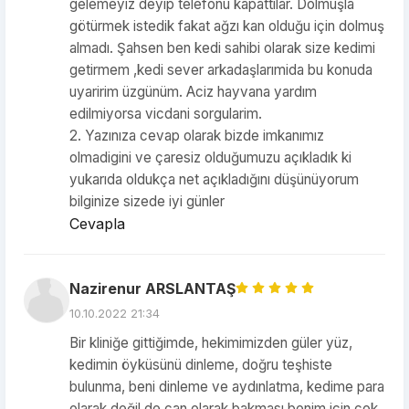
gelemeyiz deyip telefonu kapattılar. Dolmuşla
götürmek istedik fakat ağzı kan olduğu için dolmuş
almadı. Şahsen ben kedi sahibi olarak size kedimi
getirmem ,kedi sever arkadaşlarımida bu konuda
uyaririm üzgünüm. Aciz hayvana yardım
edilmiyorsa vicdani sorgularim.
2. Yazınıza cevap olarak bizde imkanımız
olmadigini ve çaresiz olduğumuzu açıkladık ki
yukarıda oldukça net açıkladığını düşünüyorum
bilginize sizede iyi günler
Cevapla
Nazirenur ARSLANTAŞ
10.10.2022 21:34
Bir kliniğe gittiğimde, hekimimizden güler yüz,
kedimin öyküsünü dinleme, doğru teşhiste
bulunma, beni dinleme ve aydınlatma, kedime para
olarak değil de can olarak bakması benim için çok