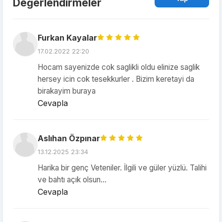
Değerlendirmeler
Furkan Kayalar
17.02.2022 22:20
Hocam sayenizde cok saglikli oldu elinize saglik
hersey icin cok tesekkurler . Bizim keretayi da
birakayim buraya
Cevapla
Aslıhan Özpınar
13.12.2025 23:34
Harika bir genç Veteniler. İlgili ve güler yüzlü. Talihi
ve bahtı açık olsun...
Cevapla