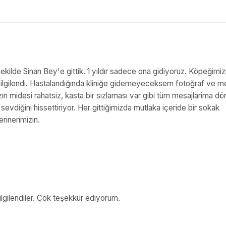
ilde Sinan Bey'e gittik. 1 yıldır sadece ona gidiyoruz. Köpeğimiz
ın ilgilendi. Hastalandığında kliniğe gidemeyeceksem fotoğraf ve m
ın midesi rahatsiz, kasta bir sızlaması var gibi tüm mesajlarima dö
sevdiğini hissettiriyor. Her gittiğimizda mutlaka içeride bir sokak
rinerimizin.
 ilgilendiler. Çok teşekkür ediyorum.