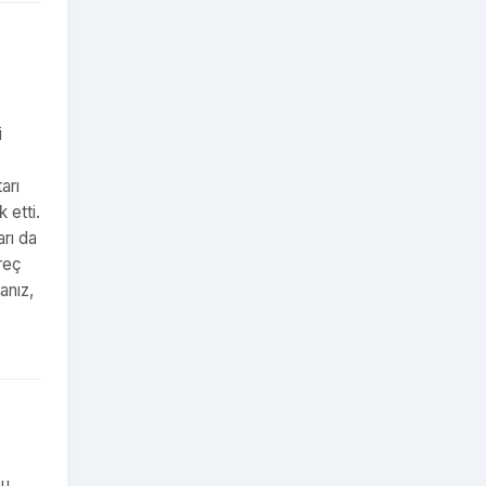
i
arı
 etti.
rı da
üreç
anız,
bu