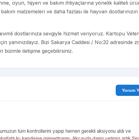
e, oyun, hijyen ve bakım ihtiyaçlarına yönelik kaliteli ürü
bakım malzemeleri ve daha fazlası ile hayvan dostlarınızın
imli dostlarınıza sevgiyle hizmet veriyoruz. Kartopu Veter
için yanınızdayız. Bizi Sakarya Caddesi / No:32 adresinde zi
bizimle iletişime geçebilirsiniz.
Yo
muzun tüm kontrollerini yapıp hemen gerekli aksiyonu aldı ve
rahatlattı ki; kendisine minnettrarım. Akçayda daimi vetimiz artık Si