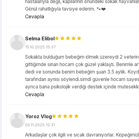
hastalarıyla değil, kapılarının önündeki sokak hayvanları
Gönül rahatlığıyla tavsiye ederim. 🐾❤️
Cevapla
Selma Elibol
15.10.2025 15:37
Sokakta bulduğum bebeğim ölmek üzereydi 2 veteriner
gittiğimde sinan hocam çok güzel yaklaştı. Benimle ar
dedi ve sonunda benim bebeğim şuan 3.5 aylık. Koyduğ
tarafından aynisi söylendi.simdi güvenle hocam say
ayrıca bana psikolojik verdiği destek içinde mutesekkir
Cevapla
Yoroz Vlog
05.11.2025 12:31
Arkadaşlar çok ilgili ve sıcak davranıyorlar. Köpeğimizl