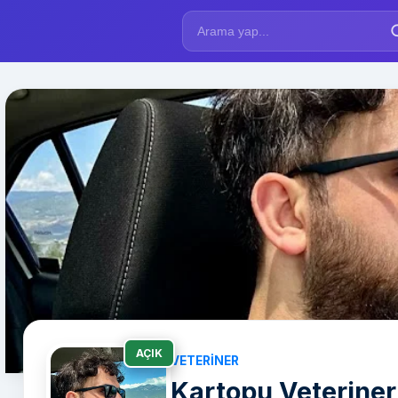
AÇIK
VETERINER
Kartopu Veteriner 