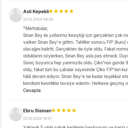
Asli Kepekli
20.12.2024 09:29
"Merhabalar,
Sinan Bey ile yollarımız kesiştiği için gerçekten çok 
varken Sinan Bey'e gittim. Tahliller sonucu FIP (kuru)
olacağını belirtti. Gerçekten de öyle oldu. Fakat norma
olduklarını söylerken, Sinan Bey asla pes etmedi. Du
Süreç boyunca hep yanımızda oldu. Çiko'nun günde 9-1
oldu, fakat tüm bu çabalar sayesinde Çiko FIP'ten kurtu
hâlâ devam ediyor. Sinan Bey'e ne kadar teşekkür etsem
kendisini kesinlikle tavsiye ederim. Herkese geçmiş o
Cevapla
Ebru Sisman
05.12.2024 19:57
Yaklaşık 5 yıldır sokak kedilerini besliyorum ve hasta o