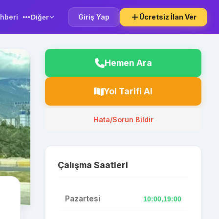
hberi
Giriş Yap
Ücretsiz İlan Ver
Diğer
Hemen Ara
Yol Tarifi Al
Hata/Sorun Bildir
Çalışma Saatleri
Pazartesi
10:00,19:00