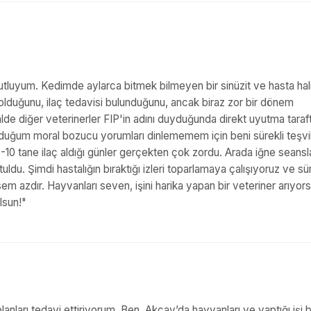
mutluyum. Kedimde aylarca bitmek bilmeyen bir sinüzit ve hasta hal
 olduğunu, ilaç tedavisi bulunduğunu, ancak biraz zor bir dönem
lde diğer veterinerler FIP'in adını duyduğunda direkt uyutma taraft
yduğum moral bozucu yorumları dinlememem için beni sürekli teşvik
0 tane ilaç aldığı günler gerçekten çok zordu. Arada iğne seansla
ldu. Şimdi hastalığın bıraktığı izleri toparlamaya çalışıyoruz ve s
 azdır. Hayvanları seven, işini harika yapan bir veteriner arıyors
lsun!"
lanları tedavi ettiriyorum. Ben, Akçay’da hayvanları ve yaptığı işi 