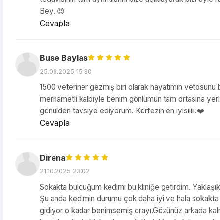
Bey. 😍
Cevapla
Buse Baylas
25.09.2025 15:30
1500 veteriner gezmiş biri olarak hayatımın vetosunu 
merhametli kalbiyle benim gönlümün tam ortasına yerle
gönülden tavsiye ediyorum. Körfezin en iyisiiiii.❤️
Cevapla
Direna
21.10.2025 23:02
Sokakta bulduğum kedimi bu kliniğe getirdim. Yaklaşık i
Şu anda kedimin durumu çok daha iyi ve hala sokakta g
gidiyor o kadar benimsemiş orayı.Gözünüz arkada kalm