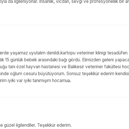
yla da ilgileniyorlar. İnsanlık, vicdan, sevgi ve profesyonellik bir a
de yaşamaz uyutalım denildi.kartopu veteriner klinigi tesadüfen
tık 15 günlük bebek arasındaki bağı gördü. Elimizden geleni yapac
u tanı özel hayvan hastanesi ve Balıkesir veteriner fakültesi hoc
esinde oğlum cesuru büyütüyorum. Sonsuz teşekkür ederim kendis
im iyiki var iyiki tanımışım hocamı🙏
e güzel ilgilendiler. Teşekkür ederim.