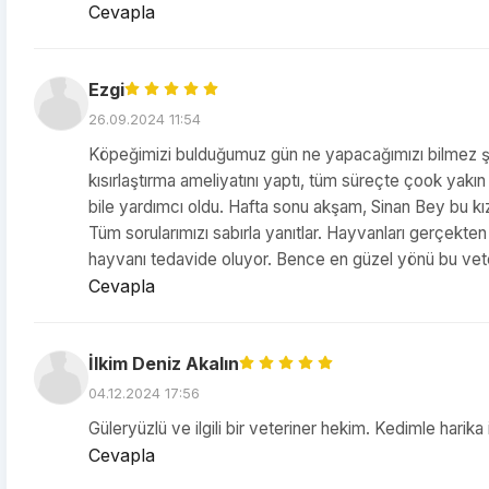
Cevapla
Ezgi
26.09.2024 11:54
Köpeğimizi bulduğumuz gün ne yapacağımızı bilmez şek
kısırlaştırma ameliyatını yaptı, tüm süreçte çook yak
bile yardımcı oldu. Hafta sonu akşam, Sinan Bey bu kız
Tüm sorularımızı sabırla yanıtlar. Hayvanları gerçekten 
hayvanı tedavide oluyor. Bence en güzel yönü bu vete
Cevapla
İlkim Deniz Akalın
04.12.2024 17:56
Güleryüzlü ve ilgili bir veteriner hekim. Kedimle harika
Cevapla