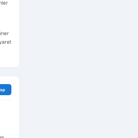
nler
iner
yaret
rum Yap
nan