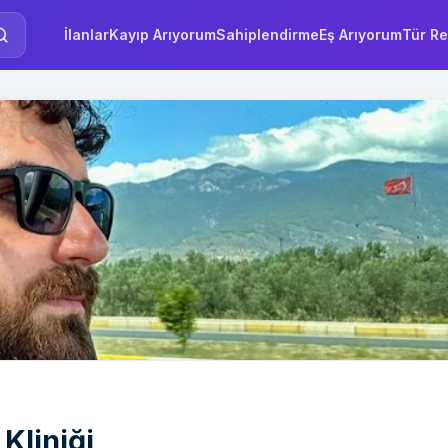
İlanlar
Kayıp Arıyorum
Sahiplendirme
Eş Arıyorum
Tür Re
Kliniği