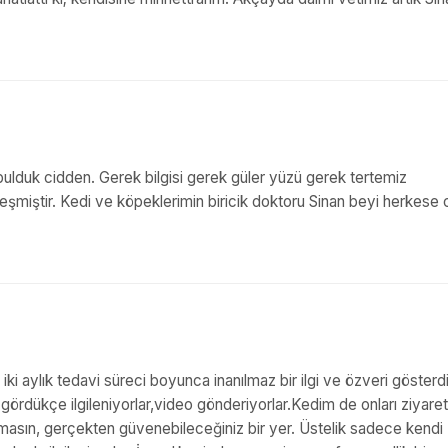
bulduk cidden. Gerek bilgisi gerek güler yüzü gerek tertemiz
şmiştir. Kedi ve köpeklerimin biricik doktoru Sinan beyi herkese 
ki aylık tedavi süreci boyunca inanılmaz bir ilgi ve özveri gösterdi
ördükçe ilgileniyorlar,video gönderiyorlar.Kedim de onları ziyare
asın, gerçekten güvenebileceğiniz bir yer. Üstelik sadece kendi