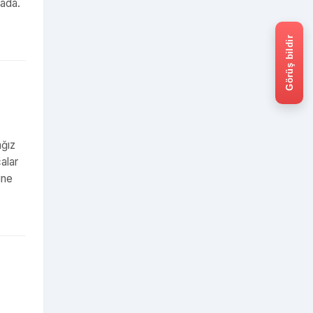
rada.
Görüş bildir
ağız
alar
ine