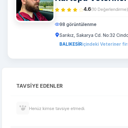
4.6
(10 Değerlendirme
98 görüntülenme
Sarıkız, Sakarya Cd. No:32 Cind
BALIKESİR
içindeki Veteriner fi
TAVSIYE EDENLER
Henüz kimse tavsiye etmedi.