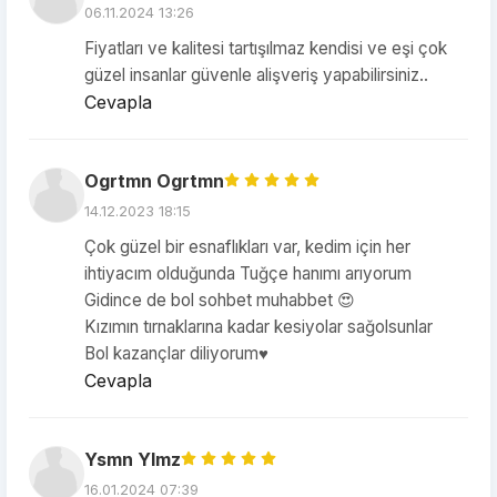
06.11.2024 13:26
Fiyatları ve kalitesi tartışılmaz kendisi ve eşi çok
güzel insanlar güvenle alişveriş yapabilirsiniz..
Cevapla
Ogrtmn Ogrtmn
14.12.2023 18:15
Çok güzel bir esnaflıkları var, kedim için her
ihtiyacım olduğunda Tuğçe hanımı arıyorum
Gidince de bol sohbet muhabbet 😍
Kızımın tırnaklarına kadar kesiyolar sağolsunlar
Bol kazançlar diliyorum♥️
Cevapla
Ysmn Ylmz
16.01.2024 07:39