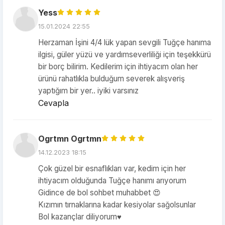
Yess
15.01.2024 22:55
Herzaman İşini 4/4 lük yapan sevgili Tuğçe hanıma
ilgisi, güler yüzü ve yardımseverliliği için teşekkürü
bir borç bilirim. Kedilerim için ihtiyacım olan her
ürünü rahatlıkla bulduğum severek alışveriş
yaptığım bir yer.. iyiki varsınız
Cevapla
Ogrtmn Ogrtmn
14.12.2023 18:15
Çok güzel bir esnaflıkları var, kedim için her
ihtiyacım olduğunda Tuğçe hanımı arıyorum
Gidince de bol sohbet muhabbet 😍
Kızımın tırnaklarına kadar kesiyolar sağolsunlar
Bol kazançlar diliyorum♥️