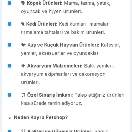
🐕
Köpek Ürünleri:
Mama, tasma, yatak,
oyuncak ve hijyen ürünleri.
🐈
Kedi Ürünleri:
Kedi kumları, mamalar,
tırmalama tahtaları ve bakım ürünleri.
🐦
Kuş ve Küçük Hayvan Ürünleri:
Kafesler,
yemler, aksesuarlar ve oyuncaklar.
🐠
Akvaryum Malzemeleri:
Balık yemleri,
akvaryum ekipmanları ve dekorasyon
ürünleri.
🛒
Özel Sipariş İmkanı:
Talep ettiğiniz ürünleri
kısa sürede temin ediyoruz.
🔹
Neden Kayra Petshop?
🏆
Kaliteli ve Güvenilir Ürünler:
Sağlık