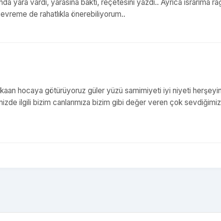
da yara vardı, yarasına baktı, reçetesini yazdı.. Ayrıca ısrarıma 
evreme de rahatlıkla önerebiliyorum..
k kaan hocaya götürüyoruz güler yüzü samimiyeti iyi niyeti herşeyi
mizde ilgili bizim canlarımıza bizim gibi değer veren çok sevdiğimiz