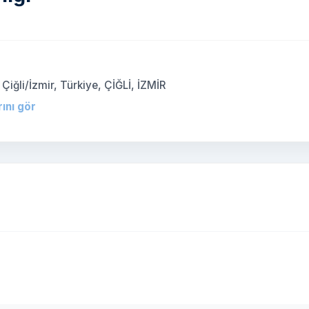
iğli/İzmir, Türkiye, ÇİĞLİ, İZMİR
rını gör