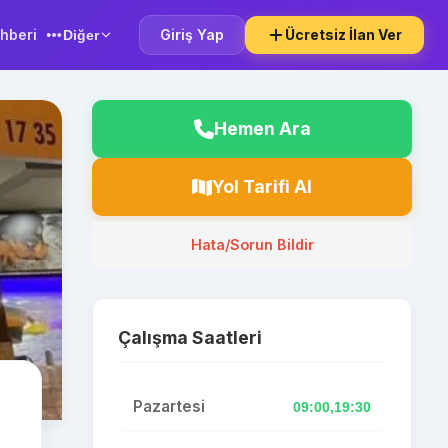
hberi
Giriş Yap
Ücretsiz İlan Ver
Diğer
Hemen Ara
Yol Tarifi Al
Hata/Sorun Bildir
Çalışma Saatleri
Pazartesi
09:00,19:30