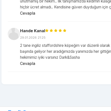
unutmamış bir hekim.. İlk tanışmamızda kedimin kulağın
hiçbir ücret almadı.. Kendisine güven duyduğum için ç
Cevapla
Hande Kanal
29.01.2026 21:25
2 tane ingiliz staffordshire köpeğim var düzenli olara
başında geliyor her aradığımızda yanımızda her gittiği
hekimimiz iyiki varsınız Dark&Sasha
Cevapla