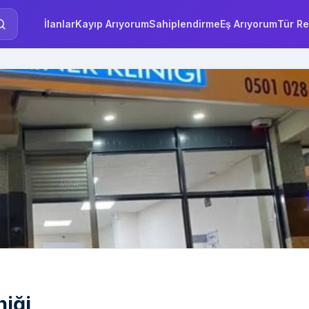
İlanlar
Kayıp Arıyorum
Sahiplendirme
Eş Arıyorum
Tür Re
niği