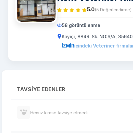
5.0
(5 Değerlendirme)
58 görüntülenme
Köyiçi, 8849. Sk. NO:6/A, 35640 Ç
İZMİR
içindeki Veteriner firmala
TAVSIYE EDENLER
Henüz kimse tavsiye etmedi.