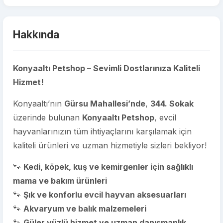
Hakkında
Konyaaltı Petshop – Sevimli Dostlarınıza Kaliteli
Hizmet!
Konyaaltı’nın
Gürsu Mahallesi’nde
,
344. Sokak
üzerinde bulunan
Konyaaltı Petshop
, evcil
hayvanlarınızın tüm ihtiyaçlarını karşılamak için
kaliteli ürünleri ve uzman hizmetiyle sizleri bekliyor!
🐾
Kedi, köpek, kuş ve kemirgenler için sağlıklı
mama ve bakım ürünleri
🐾
Şık ve konforlu evcil hayvan aksesuarları
🐾
Akvaryum ve balık malzemeleri
🐾
Güler yüzlü hizmet ve uzman danışmanlık