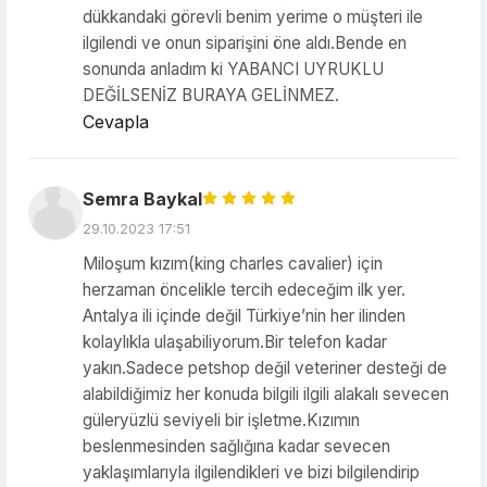
dükkandaki görevli benim yerime o müşteri ile
ilgilendi ve onun siparişini öne aldı.Bende en
sonunda anladım ki YABANCI UYRUKLU
DEĞİLSENİZ BURAYA GELİNMEZ.
Cevapla
Semra Baykal
29.10.2023 17:51
Miloşum kızım(king charles cavalier) için
herzaman öncelikle tercih edeceğim ilk yer.
Antalya ili içinde değil Türkiye’nin her ilinden
kolaylıkla ulaşabiliyorum.Bir telefon kadar
yakın.Sadece petshop değil veteriner desteği de
alabildiğimiz her konuda bilgili ilgili alakalı sevecen
güleryüzlü seviyeli bir işletme.Kızımın
beslenmesinden sağlığına kadar sevecen
yaklaşımlarıyla ilgilendikleri ve bizi bilgilendirip