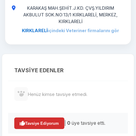
KARAKAŞ MAH.ŞEHİT.J.KD. ÇVŞ.YILDIRIM
AKBULUT SOK.NO:13/1 KIRKLARELİ, MERKEZ,
KIRKLARELİ
KIRKLARELİ
içindeki Veteriner firmalarını gör
TAVSIYE EDENLER
Henüz kimse tavsiye etmedi.
|
0
üye tavsiye etti.
Tavsiye Ediyorum