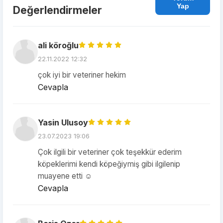
Yap
Değerlendirmeler
ali köroğlu
22.11.2022 12:32
çok iyi bir veteriner hekim
Cevapla
Yasin Ulusoy
23.07.2023 19:06
Çok ilgili bir veteriner çok teşekkür ederim
köpeklerimi kendi köpeğiymiş gibi ilgilenip
muayene etti ☺️
Cevapla