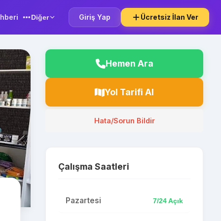
hberi
Giriş Yap
Ücretsiz İlan Ver
Diğer
Hemen Ara
Yol Tarifi Al
Hata/Sorun Bildir
Çalışma Saatleri
Pazartesi
7/24 Açık