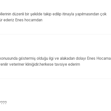
erinin düzenli bir şekilde takip edilip itinayla yapılmasından çok
kür ederiz Enes hocamdan
rı konusunda göstermiş olduğu ilgi ve alakadan dolayı Enes Hocam
nilir veteriner kliniğidir.herkese tavsiye ederim
 ????