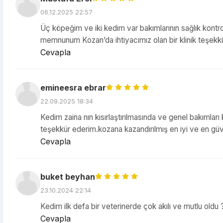
06.12.2025 22:57
Üç köpeğim ve iki kedim var bakımlarının sağlık kontroll
memnunum Kozan’da ihtiyacımız olan bir klinik teşek
Cevapla
emineesra ebrar
22.09.2025 18:34
Kedim zaina nın kısırlaştırılmasında ve genel bakımla
teşekkür ederim.kozana kazandırılmış en iyi ve en güve
Cevapla
buket beyhan
23.10.2024 22:14
Kedim ilk defa bir veterinerde çok akılı ve mutlu oldu
Cevapla