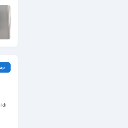
rum Yap
ldı