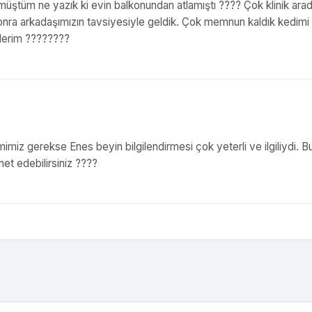
ştüm ne yazık ki evin balkonundan atlamıştı ???? Çok klinik arad
sonra arkadaşımızın tavsiyesiyle geldik. Çok memnun kaldık kedimi
ederim ????????
lemimiz gerekse Enes beyin bilgilendirmesi çok yeterli ve ilgiliydi. 
net edebilirsiniz ????