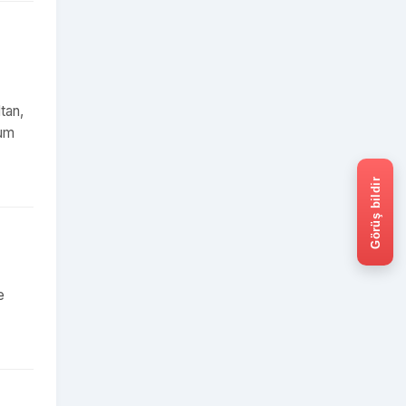
ltan,
rum
Görüş bildir
e