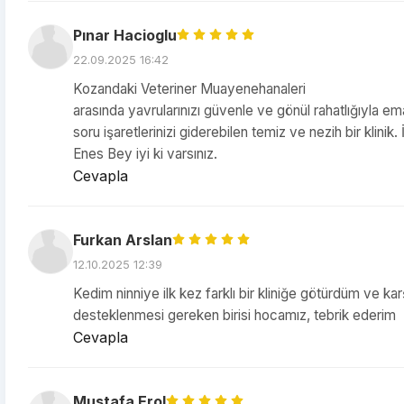
Pınar Hacioglu
22.09.2025 16:42
Kozandaki Veteriner Muayenehanaleri
arasında yavrularınızı güvenle ve gönül rahatlığıyla ema
soru işaretlerinizi giderebilen temiz ve nezih bir klini
Enes Bey iyi ki varsınız.
Cevapla
Furkan Arslan
12.10.2025 12:39
Kedim ninniye ilk kez farklı bir kliniğe götürdüm ve k
desteklenmesi gereken birisi hocamız, tebrik ederim
Cevapla
Mustafa Erol