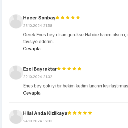
Hacer Sonbaş
23.10.2024 21:58
Gerek Enes bey olsun gerekse Habibe hanım olsun çok du
tavsiye ederim.
Cevapla
Ezel Bayraktar
22.10.2024 21:32
Enes bey çok iyi bir hekim kedim lunanın kısırlaştırma
Cevapla
Hilal Anda Kizilkaya
24.10.2024 16:33