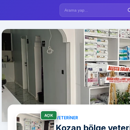
AÇIK
VETERINER
Kozan bölge vete