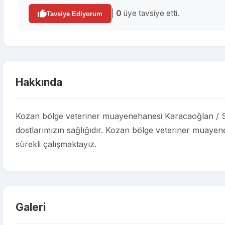
|
0
üye tavsiye etti.
Tavsiye Ediyorum
Hakkında
Kozan bölge veteriner muayenehanesi Karacaoğlan / S
dostlarımızın sağlığıdır. Kozan bölge veteriner muayene
sürekli çalışmaktayız.
Galeri