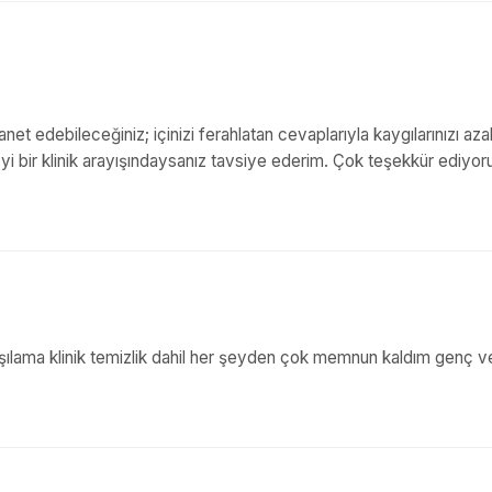
net edebileceğiniz; içinizi ferahlatan cevaplarıyla kaygılarınızı aza
k. İyi bir klinik arayışındaysanız tavsiye ederim. Çok teşekkür ediyo
arşılama klinik temizlik dahil her şeyden çok memnun kaldım genç v