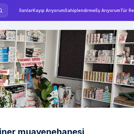
İlanlar
Kayıp Arıyorum
Sahiplendirme
Eş Arıyorum
Tür Re
riner muayenehanesi