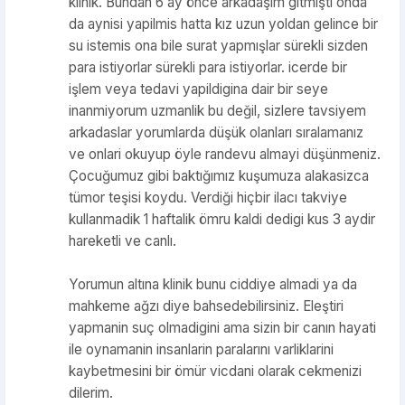
klinik. Bundan 6 ay önce arkadaşım gitmişti onda
da aynisi yapilmis hatta kız uzun yoldan gelince bir
su istemis ona bile surat yapmışlar sürekli sizden
para istiyorlar sürekli para istiyorlar. icerde bir
işlem veya tedavi yapildigina dair bir seye
inanmiyorum uzmanlik bu değil, sizlere tavsiyem
arkadaslar yorumlarda düşük olanları sıralamanız
ve onlari okuyup öyle randevu almayi düşünmeniz.
Çocuğumuz gibi baktığımız kuşumuza alakasizca
tümor teşisi koydu. Verdiği hiçbir ilacı takviye
kullanmadik 1 haftalik ömru kaldi dedigi kus 3 aydir
hareketli ve canlı.
Yorumun altına klinik bunu ciddiye almadi ya da
mahkeme ağzı diye bahsedebilirsiniz. Eleştiri
yapmanin suç olmadigini ama sizin bir canın hayati
ile oynamanin insanlarin paralarını varliklarini
kaybetmesini bir ömür vicdani olarak cekmenizi
dilerim.