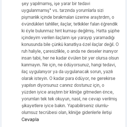
şey yapılmamış, işe yarar bir tedavi
uygulanmamış" vs. tarzında yorumlarla sizi
pişmanlık içinde bırakmaları üzerine araştırdım, o
övündükleri tahliller, ilaçlar, tetkikler falan öğrendik
ki öyle bulunmaz hint kumaşı değilmiş. Hatta şüphe
içindeyim verilen ilaçların işe yarayıp yaramadığı
konusunda bile çünkü kanatlıya özel ilaçlar değil. O
ruh haliyle, çaresizlikle, o anda ne deseler inanıyor
insan tabii, her ne kadar övülen bir yer olursa olsun
kanmayın. Ne için, ne ödüyorsunuz, hangi tedavi,
ilaç uygulanıyor ya da uygulanacak sorun, yazılı
olarak isteyin. O kadar para ödüyor, ne gerekirse
yapılsın diyorsunuz canınız dostunuz için, o
yüzden iyice araştırın bir kliniğe gitmeden önce,
yorumları tek tek okuyun, nasıl, ne cevap verilmiş
şikayetlere iyice bakın. Yapabilirseniz olumlu-
olumsuz tecrübesi olan, kliniğe gidenlerle iletişi
Cevapla