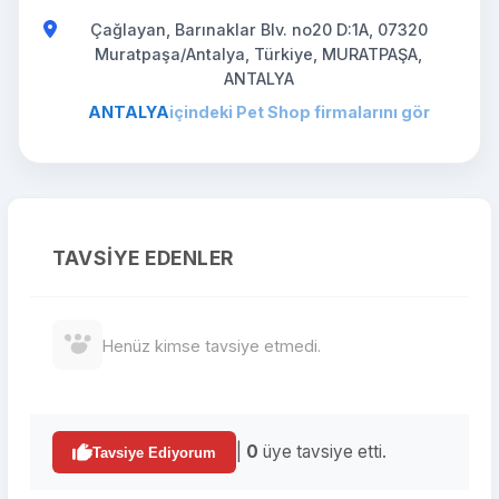
Çağlayan, Barınaklar Blv. no20 D:1A, 07320
Muratpaşa/Antalya, Türkiye, MURATPAŞA,
ANTALYA
ANTALYA
içindeki Pet Shop firmalarını gör
TAVSIYE EDENLER
Henüz kimse tavsiye etmedi.
|
0
üye tavsiye etti.
Tavsiye Ediyorum