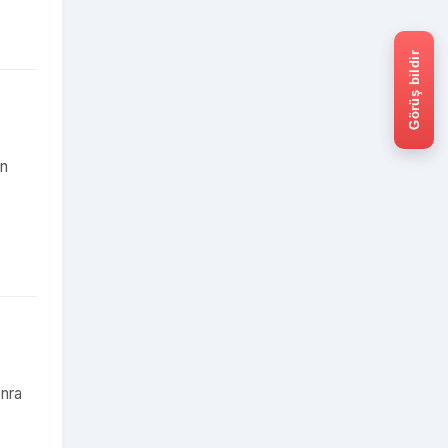
Görüş bildir
en
onra