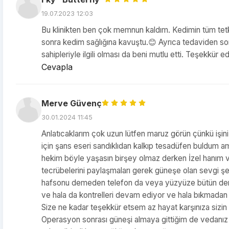
19.07.2023 12:03
Bu klinikten ben çok memnun kaldım. Kedimin tüm tetkik
sonra kedim sağlığına kavuştu.😊 Ayrıca tedaviden son
sahipleriyle ilgili olması da beni mutlu etti. Teşekkür e
Cevapla
Merve Güvenç
30.01.2024 11:45
Anlatıcaklarım çok uzun lütfen maruz görün çünkü işini
için şans eseri sandıklıdan kalkıp tesadüfen buldum a
hekim böyle yaşasın birşey olmaz derken İzel hanım v
tecrübelerini paylaşmaları gerek güneşe olan sevgi şef
hafsonu demeden telefon da veya yüzyüze bütün dertler
ve hala da kontrelleri devam ediyor ve hala bıkmada
Size ne kadar teşekkür etsem az hayat karşınıza sizin k
Operasyon sonrası güneşi almaya gittiğim de vedanız b