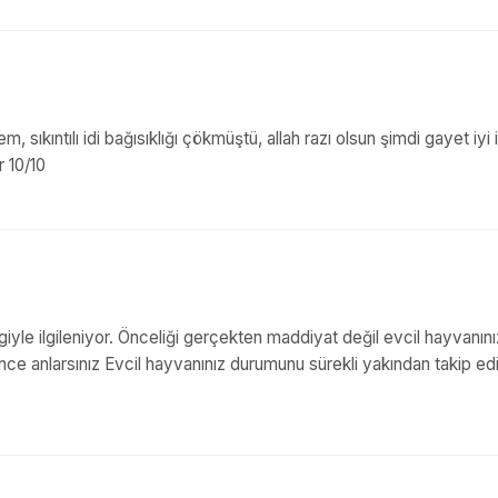
ıkıntılı idi bağısıklığı çökmüştü, allah razı olsun şimdi gayet iyi i
 10/10
evgiyle ilgileniyor. Önceliği gerçekten maddiyat değil evcil hayvanını
dince anlarsınız Evcil hayvanınız durumunu sürekli yakından takip ed