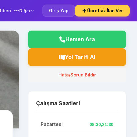
hberi
Giriş Yap
Ücretsiz İlan Ver
Diğer
Hemen Ara
Yol Tarifi Al
Hata/Sorun Bildir
Çalışma Saatleri
Pazartesi
08:30,21:30