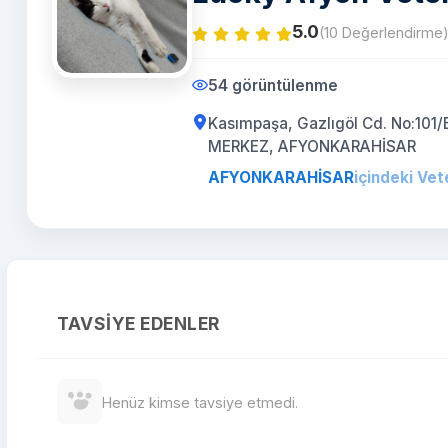
5.0
(10 Değerlendirme
54 görüntülenme
Kasımpaşa, Gazlıgöl Cd. No:101/
MERKEZ, AFYONKARAHİSAR
AFYONKARAHİSAR
içindeki Vet
TAVSIYE EDENLER
Henüz kimse tavsiye etmedi.