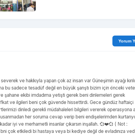
Yo
 severek ve hakkıyla yapan çok az insan var Güneşimin ayağı kırıld
ma bu sadece tesadüf değil en büyük şanştı bizim için önceki vete
e şahane ekibi imdadıma yetişti gerek beni dinlemeleri gerek
kat ve ilgileri beni çok güvende hissettirdi. Gece gündüz haftaiçi
imizi dinledi gerekli müdahaleleri bilgileri vererek operasyona a
n usanmadan her soruma cevap verip beni endişelerimden kurtarıyo
adar iyi ve merhametli insanlar çıkarsın inşallah. 💞❤️💞 ( Not :
ni çok etkiledi bi hastaya veya bi kediye değil de evladınıza ve