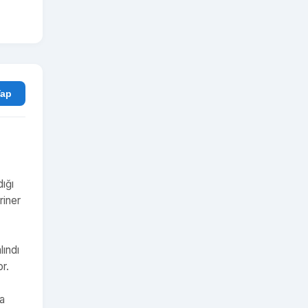
rum Yap
ığı
riner
lındı
r.
da