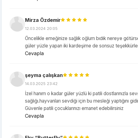
Mirza Özdemir
12.03.2024 20:05
Öncelikle emeğinize sağlık oğlum bıdık nereye götürsem, s
güler yüzle yapan iki kardeşime de sonsuz teşekkürler
Cevapla
şeyma çalışkan
14.03.2025 23:42
İzel hanım o kadar güler yüzlü ki patili dostlarınızla s
sağlığı.hayvanları sevdiği için bu mesleği yaptığını gi
Güvenle patili çocuklarınızı emanet edebilirsiniz
Cevapla
Fky “Butterfly”