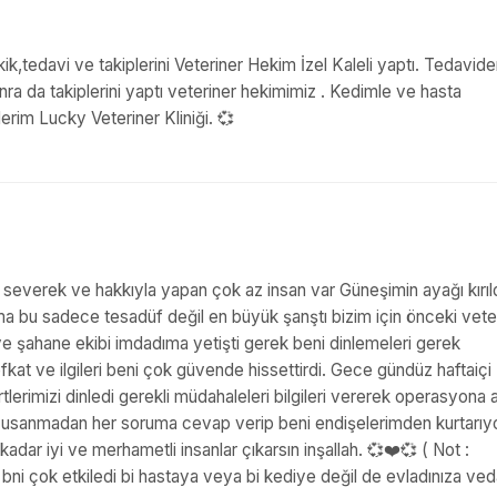
,tedavi ve takiplerini Veteriner Hekim İzel Kaleli yaptı. Tedavid
ra da takiplerini yaptı veteriner hekimimiz . Kedimle ve hasta
derim Lucky Veteriner Kliniği. 💞
 severek ve hakkıyla yapan çok az insan var Güneşimin ayağı kırıld
ma bu sadece tesadüf değil en büyük şanştı bizim için önceki vete
e şahane ekibi imdadıma yetişti gerek beni dinlemeleri gerek
kat ve ilgileri beni çok güvende hissettirdi. Gece gündüz haftaiçi
imizi dinledi gerekli müdahaleleri bilgileri vererek operasyona a
n usanmadan her soruma cevap verip beni endişelerimden kurtarıyo
adar iyi ve merhametli insanlar çıkarsın inşallah. 💞❤️💞 ( Not :
ni çok etkiledi bi hastaya veya bi kediye değil de evladınıza ve