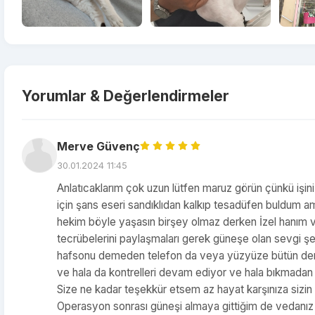
Yorumlar & Değerlendirmeler
Merve Güvenç
30.01.2024 11:45
Anlatıcaklarım çok uzun lütfen maruz görün çünkü işini
için şans eseri sandıklıdan kalkıp tesadüfen buldum a
hekim böyle yaşasın birşey olmaz derken İzel hanım v
tecrübelerini paylaşmaları gerek güneşe olan sevgi şef
hafsonu demeden telefon da veya yüzyüze bütün dertler
ve hala da kontrelleri devam ediyor ve hala bıkmada
Size ne kadar teşekkür etsem az hayat karşınıza sizin k
Operasyon sonrası güneşi almaya gittiğim de vedanız b