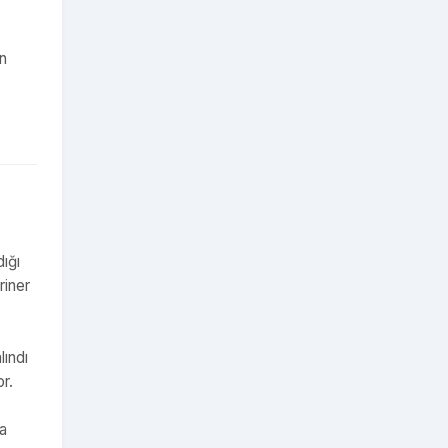
en
ığı
riner
lındı
r.
da