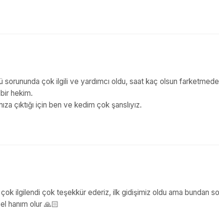
türlü sorununda çok ilgili ve yardımcı oldu, saat kaç olsun farketmed
bir hekim.
ıza çıktığı için ben ve kedim çok şanslıyız.
le çok ilgilendi çok teşekkür ederiz, ilk gidişimiz oldu ama bundan s
el hanım olur 🙏🏻