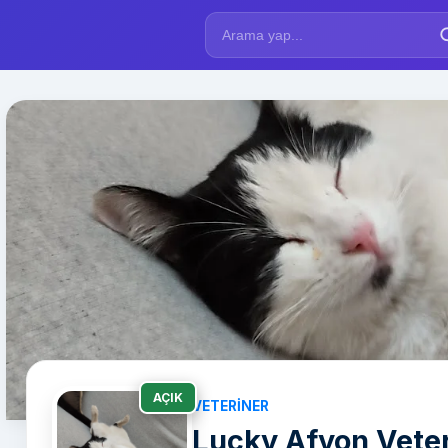
AÇIK
VETERINER
Lucky Afyon Veteri