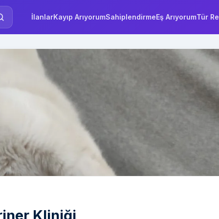
İlanlar
Kayıp Arıyorum
Sahiplendirme
Eş Arıyorum
Tür Re
ner Kliniği