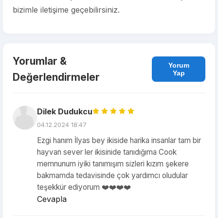
bizimle iletişime geçebilirsiniz.
Yorumlar &
Yorum
Yap
Değerlendirmeler
Dilek Dudukcu
04.12.2024 18:47
Ezgi hanım İlyas bey ikiside harika insanlar tam bir
hayvan sever ler ikisinide tanıdığıma Cook
memnunum iyiki tanımışım sizleri kızım şekere
bakmamda tedavisinde çok yardımcı oludular
teşekkür ediyorum ❤️❤️❤️❤️
Cevapla