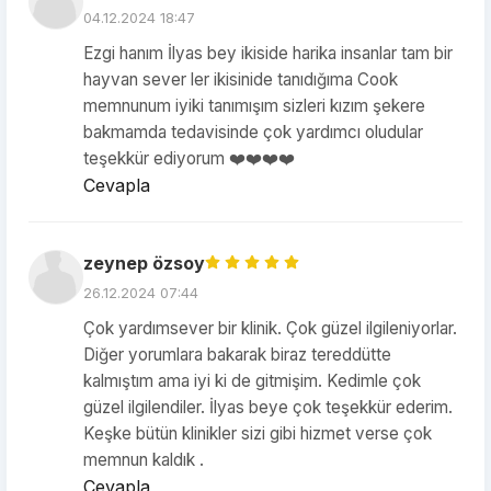
04.12.2024 18:47
Ezgi hanım İlyas bey ikiside harika insanlar tam bir
hayvan sever ler ikisinide tanıdığıma Cook
memnunum iyiki tanımışım sizleri kızım şekere
bakmamda tedavisinde çok yardımcı oludular
teşekkür ediyorum ❤️❤️❤️❤️
Cevapla
zeynep özsoy
26.12.2024 07:44
Çok yardımsever bir klinik. Çok güzel ilgileniyorlar.
Diğer yorumlara bakarak biraz tereddütte
kalmıştım ama iyi ki de gitmişim. Kedimle çok
güzel ilgilendiler. İlyas beye çok teşekkür ederim.
Keşke bütün klinikler sizi gibi hizmet verse çok
memnun kaldık .
Cevapla