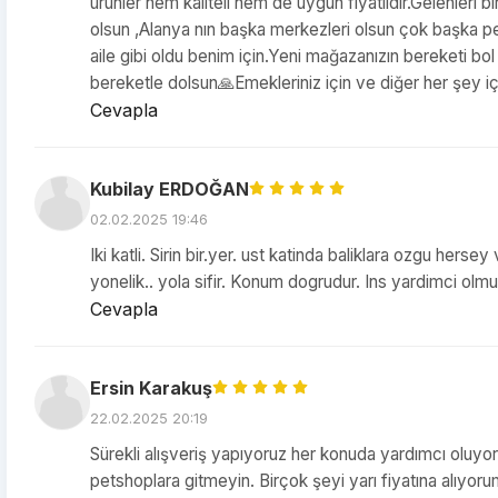
ürünler hem kaliteli hem de uygun fiyatlıdır.Gelenleri 
olsun ,Alanya nın başka merkezleri olsun çok başka pet
aile gibi oldu benim için.Yeni mağazanızın bereketi bol
bereketle dolsun🙏Emekleriniz için ve diğer her şey için
Cevapla
Kubilay ERDOĞAN
02.02.2025 19:46
Iki katli. Sirin bir.yer. ust katinda baliklara ozgu herse
yonelik.. yola sifir. Konum dogrudur. Ins yardimci ol
Cevapla
Ersin Karakuş
22.02.2025 20:19
Sürekli alışveriş yapıyoruz her konuda yardımcı oluyor
petshoplara gitmeyin. Birçok şeyi yarı fiyatına alıyor