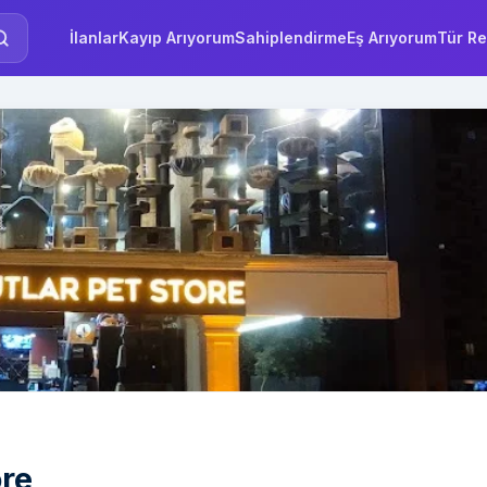
İlanlar
Kayıp Arıyorum
Sahiplendirme
Eş Arıyorum
Tür Re
re