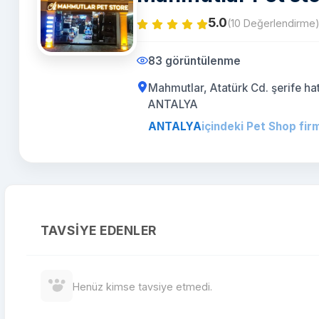
5.0
(10 Değerlendirme
83 görüntülenme
Mahmutlar, Atatürk Cd. şerife h
ANTALYA
ANTALYA
içindeki Pet Shop firm
TAVSIYE EDENLER
Henüz kimse tavsiye etmedi.