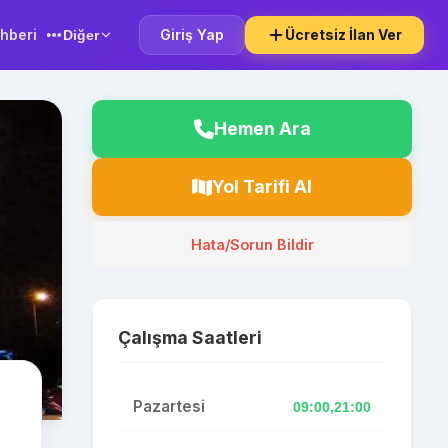
hberi
Giriş Yap
Ücretsiz İlan Ver
Diğer
Hemen Ara
Yol Tarifi Al
Hata/Sorun Bildir
Çalışma Saatleri
Pazartesi
09:00,21:00