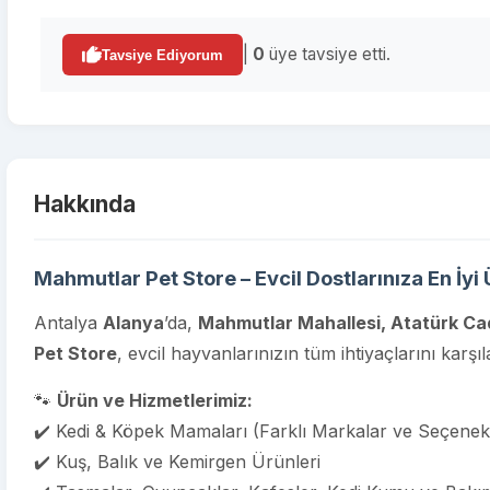
|
0
üye tavsiye etti.
Tavsiye Ediyorum
Hakkında
Mahmutlar Pet Store – Evcil Dostlarınıza En İyi
Antalya
Alanya
’da,
Mahmutlar Mahallesi, Atatürk Cad
Pet Store
, evcil hayvanlarınızın tüm ihtiyaçlarını karş
🐾
Ürün ve Hizmetlerimiz:
✔️ Kedi & Köpek Mamaları (Farklı Markalar ve Seçenek
✔️ Kuş, Balık ve Kemirgen Ürünleri