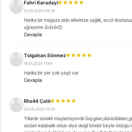
Fahri Karadayi
13.06.2024 08:39
Harika bir mağaza oldu ellerinize sağlık, evcil dostunuz
uğrayınnn 👍👍👍😊
Cevapla
Tolgahan Sönmez
16.01.2025 11:44
Harika bir yer çok çeşit var
Cevapla
Rhs44 Çatlı
29.06.2024 12:20
Yıllardır sürekli müşterisiyimdir.Saygıları,dürüstlükleri
sözleri kalabalık olsun diye değil birebir böyle olduğ