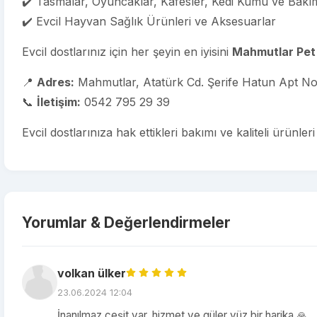
✔️ Tasmalar, Oyuncaklar, Kafesler, Kedi Kumu ve Bakı
✔️ Evcil Hayvan Sağlık Ürünleri ve Aksesuarlar
Evcil dostlarınız için her şeyin en iyisini
Mahmutlar Pet
📍
Adres:
Mahmutlar, Atatürk Cd. Şerife Hatun Apt No
📞
İletişim:
0542 795 29 39
Evcil dostlarınıza hak ettikleri bakımı ve kaliteli ürünle
Yorumlar & Değerlendirmeler
volkan ülker
23.06.2024 12:04
İnanılmaz çeşit var, hizmet ve güler yüz bir harika 🙏