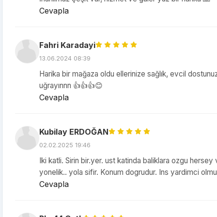
Cevapla
Fahri Karadayi
13.06.2024 08:39
Harika bir mağaza oldu ellerinize sağlık, evcil dostunuz
uğrayınnn 👍👍👍😊
Cevapla
Kubilay ERDOĞAN
02.02.2025 19:46
Iki katli. Sirin bir.yer. ust katinda baliklara ozgu herse
yonelik.. yola sifir. Konum dogrudur. Ins yardimci ol
Cevapla