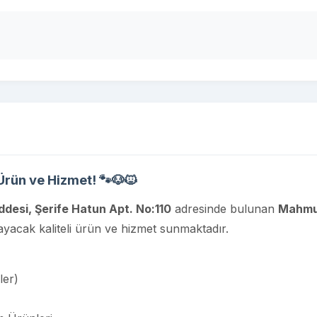
 Ürün ve Hizmet!
🐾🐶🐱
desi, Şerife Hatun Apt. No:110
adresinde bulunan
Mahmu
ılayacak kaliteli ürün ve hizmet sunmaktadır.
ler)