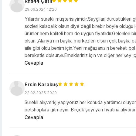
Rhs44 Çatlı
29.06.2024 12:20
Yıllardır sürekli müşterisiyimdir.Saygıları,dürüstlükleri
sözleri kalabalık olsun diye değil birebir böyle olduğ
ürünler hem kaliteli hem de uygun fiyatlıdır.Gelenleri 
olsun ,Alanya nın başka merkezleri olsun çok başka pet
aile gibi oldu benim için.Yeni mağazanızın bereketi bol
bereketle dolsun🙏Emekleriniz için ve diğer her şey için
Cevapla
Ersin Karakuş
22.02.2025 20:19
Sürekli alışveriş yapıyoruz her konuda yardımcı oluyor
petshoplara gitmeyin. Birçok şeyi yarı fiyatına alıyor
Cevapla