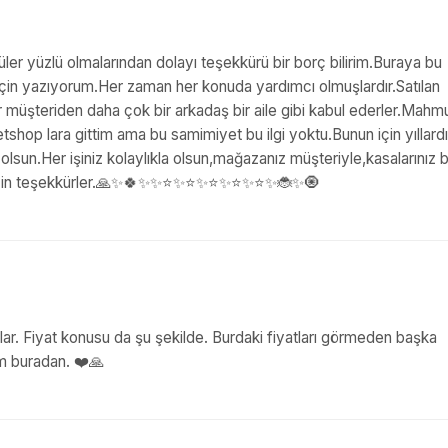
,güler yüzlü olmalarından dolayı teşekkürü bir borç bilirim.Buraya bu
u için yazıyorum.Her zaman her konuda yardımcı olmuşlardır.Satılan
bir müşteriden daha çok bir arkadaş bir aile gibi kabul ederler.Mahmu
shop lara gittim ama bu samimiyet bu ilgi yoktu.Bunun için yıllardır
 olsun.Her işiniz kolaylıkla olsun,mağazanız müşteriyle,kasalarınız b
 teşekkürler.🙏✨️🍀✨️✨️⭐️✨️⭐️✨️⭐️✨️⭐️✨️⭐️✨️🐞✨️🧿
lar. Fiyat konusu da şu şekilde. Burdaki fiyatları görmeden başka
um buradan. ❤️🙏