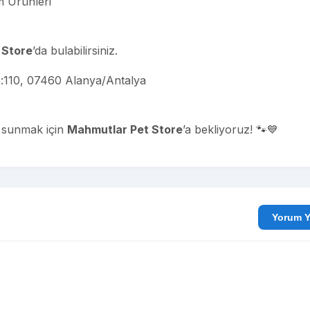
m Ürünleri
 Store
’da bulabilirsiniz.
:110, 07460 Alanya/Antalya
ri sunmak için
Mahmutlar Pet Store
’a bekliyoruz! 🐾💙
Yo