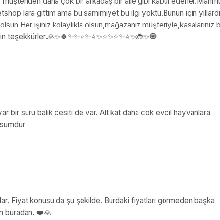
bir müşteriden daha çok bir arkadaş bir aile gibi kabul ederler.Mahmu
shop lara gittim ama bu samimiyet bu ilgi yoktu.Bunun için yıllardır
 olsun.Her işiniz kolaylıkla olsun,mağazanız müşteriyle,kasalarınız b
 teşekkürler.🙏✨️🍀✨️✨️⭐️✨️⭐️✨️⭐️✨️⭐️✨️⭐️✨️🐞✨️🧿
y var bir sürü balik cesiti de var. Alt kat daha cok evcil hayvanlara
musumdur
lar. Fiyat konusu da şu şekilde. Burdaki fiyatları görmeden başka
um buradan. ❤️🙏