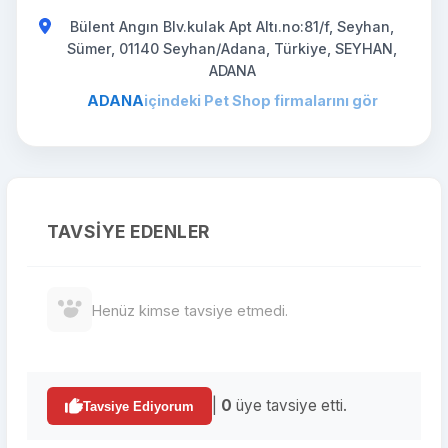
Bülent Angın Blv.kulak Apt Altı.no:81/f, Seyhan,
Sümer, 01140 Seyhan/Adana, Türkiye, SEYHAN,
ADANA
ADANA
içindeki Pet Shop firmalarını gör
TAVSIYE EDENLER
Henüz kimse tavsiye etmedi.
|
0
üye tavsiye etti.
Tavsiye Ediyorum