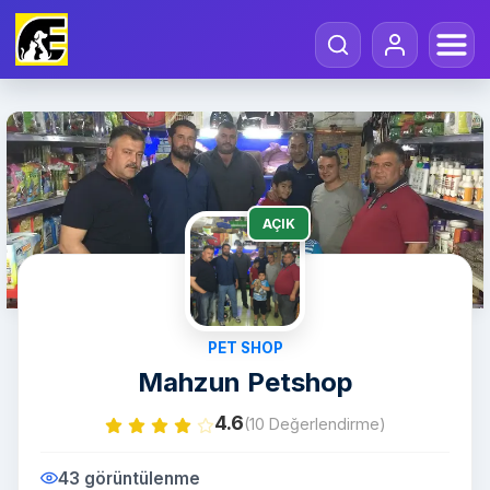
AÇIK
PET SHOP
Mahzun Petshop
4.6
(10 Değerlendirme)
43 görüntülenme