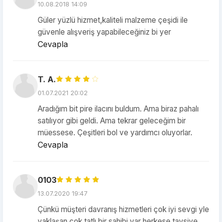
10.08.2018 14:09
Güler yüzlü hizmet,kaliteli malzeme çeşidi ile
güvenle alışveriş yapabileceğiniz bi yer
Cevapla
T. A.
01.07.2021 20:02
Aradığım bit pire ilacını buldum. Ama biraz pahalı
satılıyor gibi geldi. Ama tekrar geleceğim bir
müessese. Çeşitleri bol ve yardımcı oluyorlar.
Cevapla
0103
13.07.2020 19:47
Çünkü müşteri davranış hizmetleri çok iyi sevgi yle
yaklaşan çok tatlı bir sahibi var herkese tavsiye