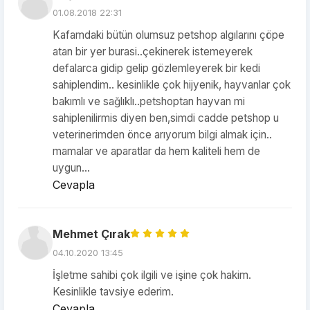
01.08.2018 22:31
Kafamdaki bütün olumsuz petshop algılarını çöpe
atan bir yer burasi..çekinerek istemeyerek
defalarca gidip gelip gözlemleyerek bir kedi
sahiplendim.. kesinlikle çok hijyenik, hayvanlar çok
bakımlı ve sağlıklı..petshoptan hayvan mi
sahiplenilirmis diyen ben,simdi cadde petshop u
veterinerimden önce arıyorum bilgi almak için..
mamalar ve aparatlar da hem kaliteli hem de
uygun...
Cevapla
Mehmet Çırak
04.10.2020 13:45
İşletme sahibi çok ilgili ve işine çok hakim.
Kesinlikle tavsiye ederim.
Cevapla