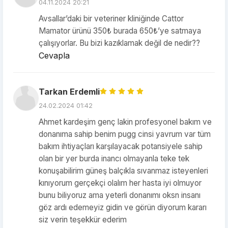
04.11.2024 20:21
Avsallar’daki bir veteriner kliniğinde Cattor
Mamator ürünü 350₺ burada 650₺’ye satmaya
çalışıyorlar. Bu bizi kazıklamak değil de nedir??
Cevapla
Tarkan Erdemli
24.02.2024 01:42
Ahmet kardeşim genç lakin profesyonel bakım ve
donanıma sahip benim pugg cinsi yavrum var tüm
bakım ihtiyaçları karşılayacak potansiyele sahip
olan bir yer burda inancı olmayanla teke tek
konuşabilirim güneş balçıkla sıvanmaz isteyenleri
kınıyorum gerçekçi olalım her hasta iyi olmuyor
bunu biliyoruz ama yeterli donanımı oksn insanı
göz ardı edemeyiz gidin ve görün diyorum kararı
siz verin teşekkür ederim