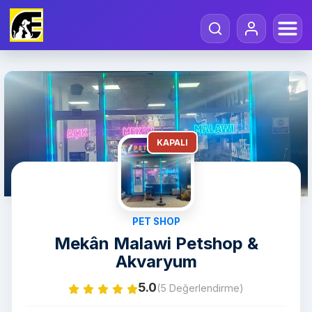
KAPALI
PET SHOP
Mekân Malawi Petshop &
Akvaryum
5.0
(5 Değerlendirme)