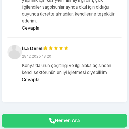
yapmak için kus yemi almaya girdim, çok
ilgilendiler sagolsunlar ayrıca okul için olduğu
duyunca ücrette almadılar, kendilerine teşekkür
ederim.
Cevapla
İsa Dereli
28.12.2025 18:20
Konya’da ürün çeşitliliği ve ilgi alaka açısından
kendi sektörünün en iyi işletmesi diyebilirim
Cevapla
Hemen Ara