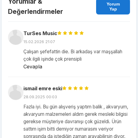
Yorumlar &
Yorum
Yap
Değerlendirmeler
TurSes Music
15.02.2026 21:07
Çalışan şefefattin die. Bi arkadaş var maşşallah
çok ilgili işinde çok prensipli
Cevapla
ismail emre eski
28.09.2025 00:03
Fazla iyi. Bu gün alışveriş yaptım balik , akvaryum,
akvaryum malzemeleri aldım gerek mesleki bilgisi
gerekse müşteriye davranışı çok güzeldi. Ürün
sattım işim bitti demiyor numarasını veriyor
sonrasında da istediğin zaman arayabilirsin diyor.