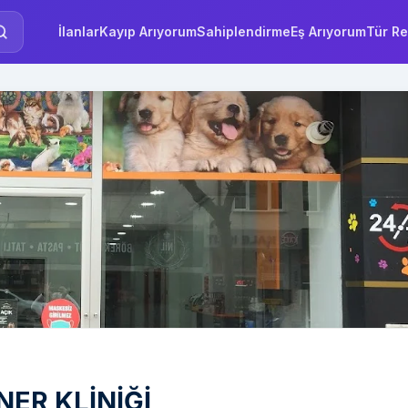
İlanlar
Kayıp Arıyorum
Sahiplendirme
Eş Arıyorum
Tür Re
ER KLİNİĞİ