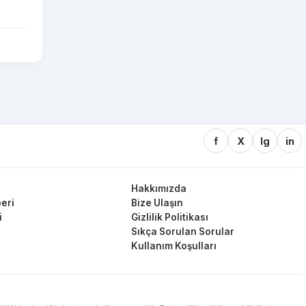
f
X
Ig
in
Hakkımızda
eri
Bize Ulaşın
i
Gizlilik Politikası
Sıkça Sorulan Sorular
Kullanım Koşulları