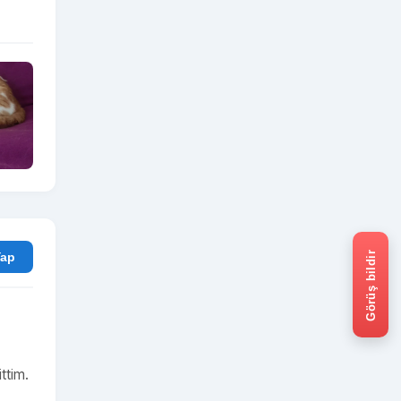
Görüş bildir
rum Yap
ttim.