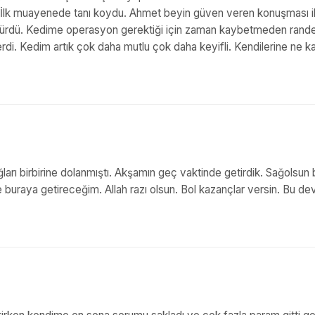
m. İlk muayenede tanı koydu. Ahmet beyin güven veren konuşması ilg
rülürdü. Kedime operasyon gerektiği için zaman kaybetmeden rand
rdi. Kedim artık çok daha mutlu çok daha keyifli. Kendilerine ne k
rı birbirine dolanmıştı. Akşamın geç vaktinde getirdik. Sağolsun b
 buraya getireceğim. Allah razı olsun. Bol kazançlar versin. Bu de