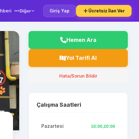
hberi
Giriş Yap
Ücretsiz İlan Ver
Diğer
Hemen Ara
Yol Tarifi Al
Hata/Sorun Bildir
Çalışma Saatleri
Pazartesi
10:00,20:00