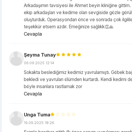
Arkadaşımın tavsiyesi ile Ahmet beyin kliniğine gitti
ekip arkadaşları ve kedime olan sevgiside gözle gö
oluşturduk. Operasyondan önce ve sonrada çok ilgilile
teşekkür etsem azdır. Emeğinize sağlıkk👏🙏
Cevapla
Şeyma Tunay
06.09.2025 12:14
Sokakta beslediğimiz kedimiz yavrulamıştı. Göbek bağla
bekledi ve yavruları ölümden kurtardı. Kendi kedimi de
böyle insanlara rastlamak zor
Cevapla
Unga Tuma
19.09.2025 18:26