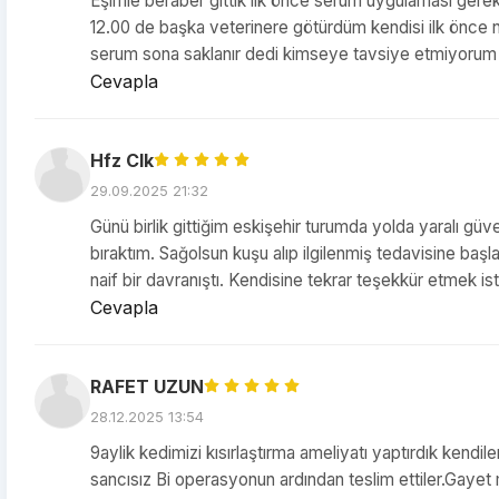
Eşimle beraber gittik ilk önce serum uygulaması gere
12.00 de başka veterinere götürdüm kendisi ilk önce 
serum sona saklanır dedi kimseye tavsiye etmiyorum b
Cevapla
Hfz Clk
29.09.2025 21:32
Günü birlik gittiğim eskişehir turumda yolda yaralı g
bıraktım. Sağolsun kuşu alıp ilgilenmiş tedavisine başl
naif bir davranıştı. Kendisine tekrar teşekkür etmek ist
Cevapla
RAFET UZUN
28.12.2025 13:54
9aylik kedimizi kısırlaştırma ameliyatı yaptırdık kendil
sancısız Bi operasyonun ardından teslim ettiler.Gayet