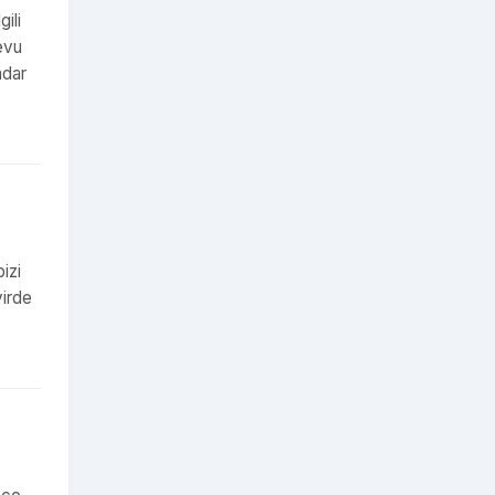
ili
evu
adar
izi
virde