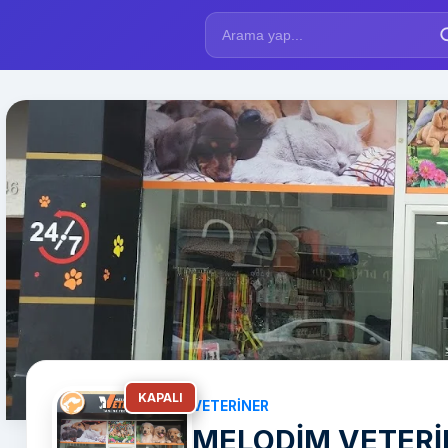
KAPALI
VETERINER
MELODİM VETERİN