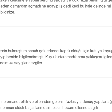
kirken kendime en sona serumu sakladı ve çok fazla param gitti g
neden damardan açmadı ne acayip iş dedi kedi bu hale gelince mi
ilginize.
üvercin bulmuştum sabah çok erkendi kapalı olduğu için kutuya koyu
ayıp benide bilgilendirmişti. Kuşu kurtaramadık ama yaklaşımı ilgil
edim 🙏 saygılar sevgiler ..
erine emanet ettik ve ellerinden gelenin fazlasıyla dönüş yaptılar ağ
 memnun olduk başarıların daim olsun hocam ellerine saglik