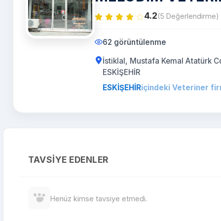
4.2
(5 Değerlendirme)
62 görüntülenme
İstiklal, Mustafa Kemal Atatürk
ESKİŞEHİR
ESKİŞEHİR
içindeki Veteriner fir
TAVSIYE EDENLER
Henüz kimse tavsiye etmedi.