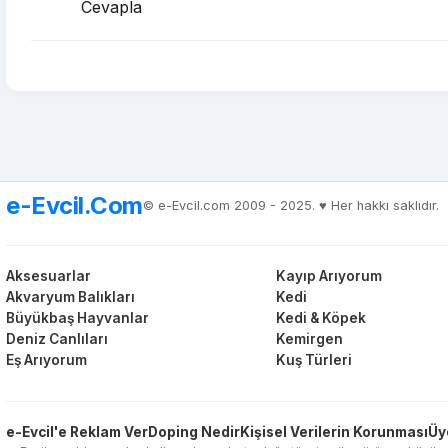
Cevapla
e-Evcil.Com
© e-Evcil.com 2009 - 2025. ♥️ Her hakkı saklıdır.
Aksesuarlar
Kayıp Arıyorum
Akvaryum Balıkları
Kedi
Büyükbaş Hayvanlar
Kedi & Köpek
Deniz Canlıları
Kemirgen
Eş Arıyorum
Kuş Türleri
e-Evcil'e Reklam Ver
Doping Nedir
Kişisel Verilerin Korunması
Üy