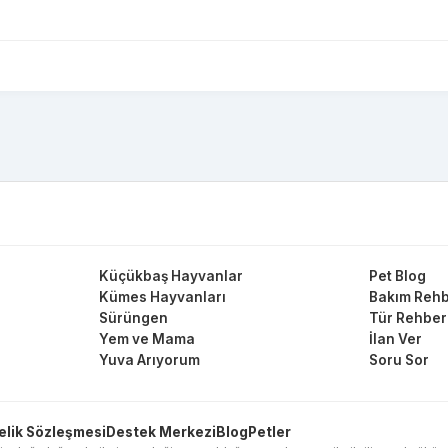
Küçükbaş Hayvanlar
Pet Blog
Kümes Hayvanları
Bakım Rehb
Sürüngen
Tür Rehber
Yem ve Mama
İlan Ver
Yuva Arıyorum
Soru Sor
elik Sözleşmesi
Destek Merkezi
Blog
Petler