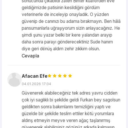
sonucunda çıkabildi zaten Bihter kuaförden eve
geldiğimizde patisinin kesildiğini gördüm
veterinerle de inceleyip onayladık. O yüzden
güvenip de canınızı bu adama bırakmayın. Ben hâlâ
pansumanlarla uğraşıyorum sizin anlayacağınız. He
şimdi şunu yazar belki bir kere yalandan arayıp
daha sonra parayı gönderecektiniz Sude hanım
diye geri dönüş aldım zehir zıkkım olsun.
Cevapla
Afacan Efe
04.01.2026 17:04
Güvenerek alabileceğiniz tek adres yavru cidden
çok iyi saglıklı bi şekilde geldi Furkan bey sagolsun
geldikten sonra bakımlarını temizliğini yaptı ve
güzelde bir şekilde teslim ettiler kötü yorumlara
aldırış etmeyin meyve veren ağaç taşlanırmış
güvenerek alabilirsiniz gözünüz arkada kalmasın