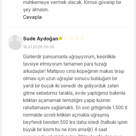
mahkemeye vermek olacak. Kimse güvenip bir
şey almasın.
Cevapla
Sude Aydoğan
16.01.2026 09:30
Günlerdir pansumanla uğraşıyorum, kesinlikle
tavsiye etmiyorum tamamen para tuzağı
arkadaşlar! Maltipoo cinsi köpeğimin makas tıraşı
olması için uzun uğraşlar sonucu bulduğum bir
yerdi bir buçuk iki senedir de gidiyorduk zaten
gitme sebebimiz tarakla, evde yaptığımız bakımla
kıtıkları açamamak temizliğini yapıp kızımın
rahatlamasını sağlamaktı. En son gittiğimde 1.500 tl
normalde ücreti kıtıkları açmakla uğraşmış
beyfendi benden 500 lira daha istedi (halbuki işinin
büyük bir kısmı bu ne ironi ama😅) 4 saat