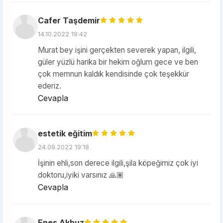
Cafer Taşdemir
14.10.2022 19:42
Murat bey işini gerçekten severek yapan, ilgili,
güler yüzlü harika bir hekim oğlum gece ve ben
çok memnun kaldık kendisinde çok teşekkür
ederiz.
Cevapla
estetik eğitim
24.09.2022 19:18
İşinin ehli,son derece ilgili,şila köpeğimiz çok iyi
doktoru,iyiki varsınız 🙏🏽
Cevapla
Enes Akbuz