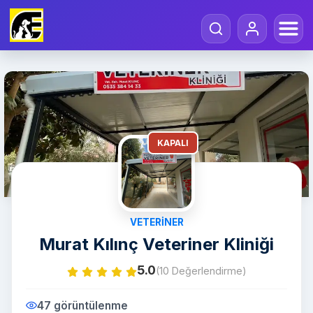
KAPALI
VETERINER
Murat Kılınç Veteriner Kliniği
5.0
(10 Değerlendirme)
47 görüntülenme