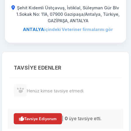
Şehit Kıdemli Üstçavuş, İstiklal, Süleyman Gür Blv
1.Sokak No: 11A, 07900 Gazipaşa/Antalya, Türkiye,
GAZİPAŞA, ANTALYA
ANTALYA
içindeki Veteriner firmalarını gör
TAVSIYE EDENLER
Henüz kimse tavsiye etmedi.
|
0
üye tavsiye etti.
Tavsiye Ediyorum