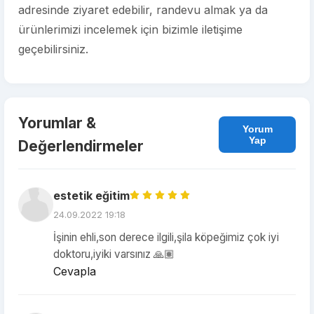
adresinde ziyaret edebilir, randevu almak ya da
ürünlerimizi incelemek için bizimle iletişime
geçebilirsiniz.
Yorumlar &
Yorum
Yap
Değerlendirmeler
estetik eğitim
24.09.2022 19:18
İşinin ehli,son derece ilgili,şila köpeğimiz çok iyi
doktoru,iyiki varsınız 🙏🏽
Cevapla