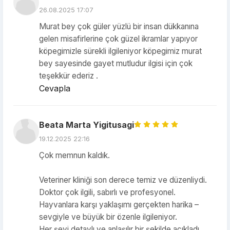
26.08.2025 17:07
Murat bey çok güler yüzlü bir insan dükkanına
gelen misafirlerine çok güzel ikramlar yapıyor
köpegimizle sürekli ilgileniyor köpegimiz murat
bey sayesinde gayet mutludur ilgisi için çok
teşekkür ederiz .
Cevapla
Beata Marta Yigitusagi
19.12.2025 22:16
Çok memnun kaldık.
Veteriner kliniği son derece temiz ve düzenliydi.
Doktor çok ilgili, sabırlı ve profesyonel.
Hayvanlara karşı yaklaşımı gerçekten harika –
sevgiyle ve büyük bir özenle ilgileniyor.
Her şeyi detaylı ve anlaşılır bir şekilde açıkladı,