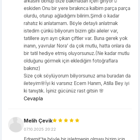
arkasını dönüp bize bakmadan içeri giriyor☺️
eskiden Onu bir yere bırakınca kalbim parça parça
olurdu, oturup ağladığımı bilirim.Şimdi o kadar
rahatız ki anlatamam. Böyle detaylı anlatmak
istedim çünkü biliyorum bizim gibi aileler var,
tatillere ayrı ayrı çıkan çiftler var. Buna gerek yok
inanın, yavrular Nora’ da çok mutlu, hatta onlara da
bir tatil hediye etmiş oluyorsunuz.(Ne kadar mutlu
olduğunu görmek için eklediğim fotoğraflara
bakınız)
Size çok söylüyorum biliyorsunuz ama buradan da
ileteyim🌸İyi ki varsınız Ecem Hanım, Atilla Bey iyi
ki tanıştık. İşiniz gücünüz rast gitsin 🌸
Cevapla
Melih Çevik
07.10.2025 20:22
Edremit'te böyle bir isletmenin olması bizim için