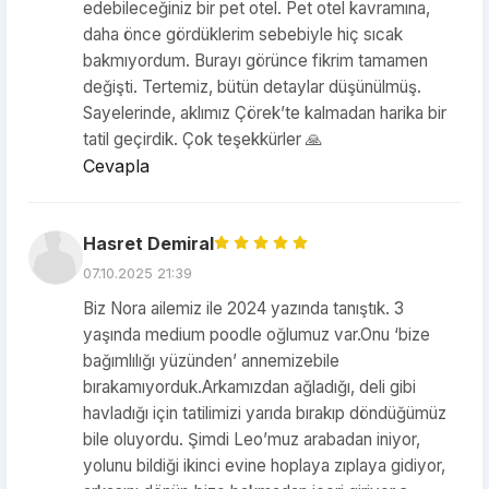
edebileceğiniz bir pet otel. Pet otel kavramına,
daha önce gördüklerim sebebiyle hiç sıcak
bakmıyordum. Burayı görünce fikrim tamamen
değişti. Tertemiz, bütün detaylar düşünülmüş.
Sayelerinde, aklımız Çörek’te kalmadan harika bir
tatil geçirdik. Çok teşekkürler 🙏
Cevapla
Hasret Demiral
07.10.2025 21:39
Biz Nora ailemiz ile 2024 yazında tanıştık. 3
yaşında medium poodle oğlumuz var.Onu ‘bize
bağımlılığı yüzünden’ annemizebile
bırakamıyorduk.Arkamızdan ağladığı, deli gibi
havladığı için tatilimizi yarıda bırakıp döndüğümüz
bile oluyordu. Şimdi Leo’muz arabadan iniyor,
yolunu bildiği ikinci evine hoplaya zıplaya gidiyor,