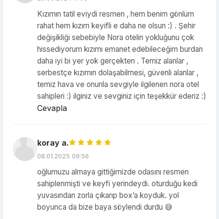
Kızımın tatil eviydi resmen , hem benim gönlüm
rahat hem kızım keyifli e daha ne olsun :) . Şehir
değişikliği sebebiyle Nora otelin yokluğunu çok
hissediyorum kızımı emanet edebileceğim burdan
daha iyi bi yer yok gerçekten . Temiz alanlar ,
serbestçe kızımın dolaşabilmesi, güvenli alanlar ,
temiz hava ve onunla sevgiyle ilgilenen nora otel
sahipleri :) ilginiz ve sevginiz için teşekkür ederiz :)
Cevapla
koray a.
08.01.2025 09:56
oğlumuzu almaya gittiğimizde odasını resmen
sahiplenmişti ve keyfi yerindeydi. oturduğu kedi
yuvasından zorla çıkarıp box’a koyduk. yol
boyunca da bize baya söylendi durdu 😅