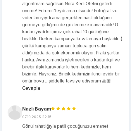
algoritmam sağolsun Nora Kedi Otelini getirdi
önüme! Edremit’teydi ama olsundu! Fotoğraf ve
videoları iyiydi ama gerçekten nasıl olduğunu
görmeye gittiğimizde gözlerimize inanamadık! O
kadar iyiydi ki içimiz çok rahat 10 günlüğüne
bıraktık. Derken kampanya kovalamaya başladık :)
çünkü kampanya zamanı topluca gün satın
aldığımızda da çok ekonomik oluyor. Fiziki şartlar
harika. Aynı zamanda işletmecileri o kadar ilgili ve
birebir ilişki kuruyorlar ki hem kedimizle, hem
bizimle. Hayranız. Biricik kedimizin ikinci evidir bir
ömür boyu .. şiddetle tavsiye ediyorum 🙏🏽
Cevapla
Nazlı Bayam
07.10.2025 22:15
Gönül rahatlığıyla patili çocuğunuzu emanet