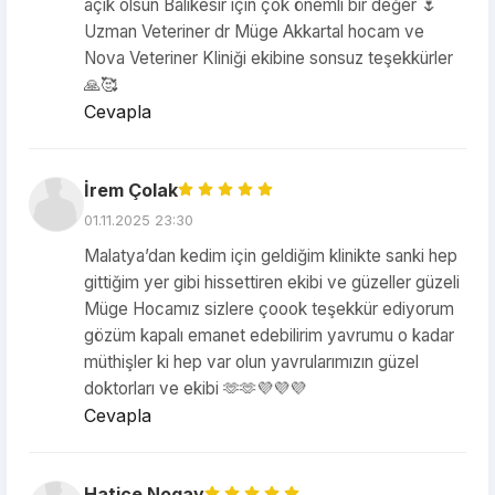
açık olsun Balıkesir için çok önemli bir değer 🌷
Uzman Veteriner dr Müge Akkartal hocam ve
Nova Veteriner Kliniği ekibine sonsuz teşekkürler
🙏🥰
Cevapla
İrem Çolak
01.11.2025 23:30
Malatya’dan kedim için geldiğim klinikte sanki hep
gittiğim yer gibi hissettiren ekibi ve güzeller güzeli
Müge Hocamız sizlere çoook teşekkür ediyorum
gözüm kapalı emanet edebilirim yavrumu o kadar
müthişler ki hep var olun yavrularımızın güzel
doktorları ve ekibi 🫶🫶💜💜💜
Cevapla
Hatice Nogay