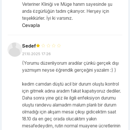
Veteriner Kliniği ve Müge hanım sayesinde şu
anda özgürlüğün tadını çıkarıyor. Herşey için
teşekkürler. İyi ki varsınız.
Cevapla
Sedef
21.10.2025 17:26
(Yorumu düzenliyorum aradılar çünkü gerçek dışı
yazmışım neyse öğrendik gerçeğini yazalım :) )
kedim camdan düştü acil bir durum oluştu kontrol
için gitmek adına aradım fakat kapatıyoruz dediler.
Daha sonra yine göz ile ilgili enfeksiyon durumu
oluştu randevu alamadım malum planlı bir durum
olmadığı için akşam mesai çıkışı gidicektim saat
18.10 da en geç orada olucaktım yakın
mesafedeydim, rutin normal muayene ücretlerinin