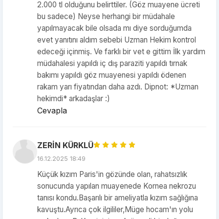
2.000 tl olduğunu belirttiler. (Göz muayene ücreti
bu sadece) Neyse herhangi bir müdahale
yapılmayacak bile olsada mı diye sorduğumda
evet yanıtını aldım sebebi Uzman Hekim kontrol
edeceği içinmiş. Ve farklı bir vet e gittim İlk yardım
müdahalesi yapıldı iç dış paraziti yapıldı tırnak
bakımı yapıldı göz muayenesi yapıldı ödenen
rakam yarı fiyatından daha azdı. Dipnot: *Uzman
hekimdi* arkadaşlar :)
Cevapla
ZERİN KÜRKLÜ
16.12.2025 18:49
Küçük kızım Paris'in gözünde olan, rahatsızlık
sonucunda yapılan muayenede Kornea nekrozu
tanısı kondu.Başarılı bir ameliyatla kızım sağlığına
kavuştu.Ayrıca çok ilgililer,Müge hocam'ın yolu