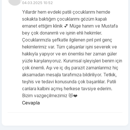
04.03.2025 10:52
Yıllardır hem evdeki patili çocuklarımı hemde
sokakta baktığım çocuklarımı gözüm kapalı
emanet ettiğim klinik 💕 Müge hanım ve Mustafa
bey çok donanımlı ve işinin ehli hekimler.
Çocuklarımızla şefkatle ilgilenen pırıl pırıl genç
hekimlerimiz var. Tüm çalışanlar işini severek ve
hakkıyla yapıyor ve en önemlisi her zaman güler
yüzle karşılanıyoruz. Kurumsal işleyişleri benim için
çok önemli. Aşı ve iç dış parazit zamanlarımız hiç
aksamadan mesajla tarafımıza bildiriliyor. Tetkik,
teşhis ve tedavi konusunda çok başarılılar. Patili
canlara kalbini açmış herkese tavsiye ederim.
Bizim vazgeçilmezimiz 😻❤️
Cevapla