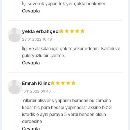
İşi severek yapan tek yer çokta bonkörler
Cevapla
yelda erbahçeci
28.01.2022 10:46
İlgi ve alakaları için çok teşekür ederim. Kaliteli ve
güleryüzlü bir işletme..
Cevapla
Emrah Kilinc
16.11.2022 09:40
Yillardir alisveris yaparim buradan bu zamana
kadar hic para hesabi yapmadilar aksine biz 3
istedik o ayni paraya 5 verdi benden olsun
dercesine
Cevapla