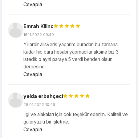
Cevapla
Emrah Kilinc
16.11.2022 09:40
Yillardir alisveris yaparim buradan bu zamana
kadar hic para hesabi yapmadilar aksine biz 3
istedik o ayni paraya 5 verdi benden olsun
dercesine
Cevapla
yelda erbahçeci
28.01.2022 10:46
İlgi ve alakaları için çok teşekür ederim. Kaliteli ve
güleryüzlü bir işletme..
Cevapla