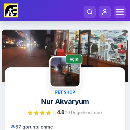
AÇIK
PET SHOP
Nur Akvaryum
4.8
(10 Değerlendirme)
57 görüntülenme