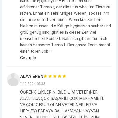
harika bir iş çıkarıyor !!! Emre ist ein sehr
erfahrener Tierarzt, der alles tun wird, um Tiere zu
retten. Er hat ein sehr ruhiges Wesen, sodass ihm
die Tiere sofort vertrauen. Wenn kranke Tiere
bleiben müssen, die Käfige hygienisch sauber und
groß genug sind, gibt es in dieser Zeit viel
menschlichen Kontakt. Natürlich gibt es für mich
keinen besseren Tierarzt. Das ganze Team macht
einen tollen Job! !
Cevapla
ALYA EREN
11.12.2024 19:33
ÖĞRENCİLİKLERİNİ BİLDİĞİM VETERİNER
ALANINDA ÇOK BAŞARILI ÇOK MERHAMETLİ
VE ÇOK CESUR OLAN VETERİNERLER VE
HERŞEYİ PARAYA BAĞLAMAYAN HAYVAN
SEVER.. BU NEDENLE TAVSİYE EDİYORUM..