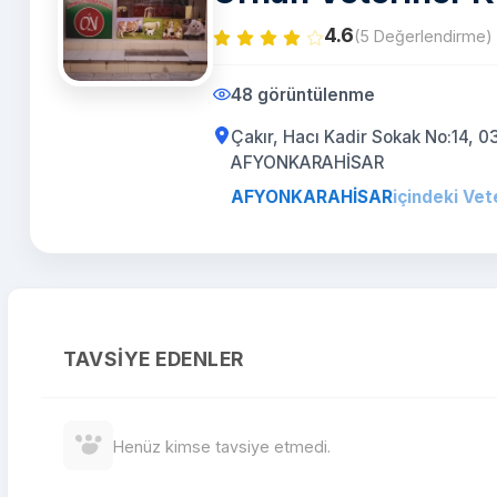
4.6
(5 Değerlendirme)
48 görüntülenme
Çakır, Hacı Kadir Sokak No:14, 0
AFYONKARAHİSAR
AFYONKARAHİSAR
içindeki Vet
TAVSIYE EDENLER
Henüz kimse tavsiye etmedi.