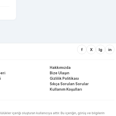
f
X
Ig
in
Hakkımızda
eri
Bize Ulaşın
i
Gizlilik Politikası
Sıkça Sorulan Sorular
Kullanım Koşulları
ler içeriği oluşturan kullanıcıya aittir. Bu içeriğin, görüş ve bilgilerin