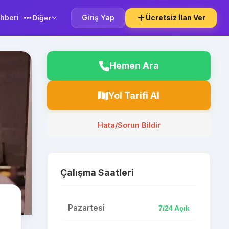
hberi
Giriş Yap
Ücretsiz İlan Ver
Diğer
Hemen Ara
Yol Tarifi Al
Hata/Sorun Bildir
Çalışma Saatleri
Pazartesi
7/24 Açık