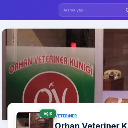
AÇIK
VETERINER
Orhan Veteriner Kl