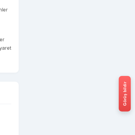
nler
er
iyaret
Görüş bildir