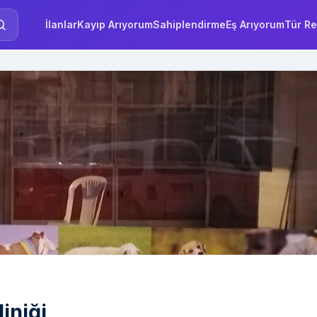
İlanlar
Kayıp Arıyorum
Sahiplendirme
Eş Arıyorum
Tür Re
iniği