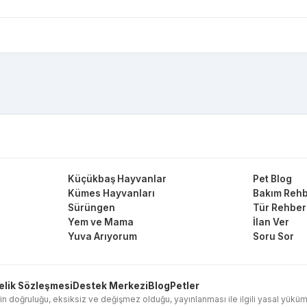
Küçükbaş Hayvanlar
Pet Blog
Kümes Hayvanları
Bakım Rehb
Sürüngen
Tür Rehber
Yem ve Mama
İlan Ver
Yuva Arıyorum
Soru Sor
elik Sözleşmesi
Destek Merkezi
Blog
Petler
in doğruluğu, eksiksiz ve değişmez olduğu, yayınlanması ile ilgili yasal yükümlülük