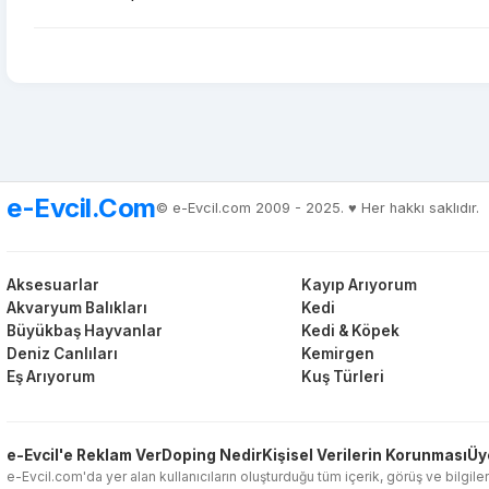
e-Evcil.Com
© e-Evcil.com 2009 - 2025. ♥️ Her hakkı saklıdır.
Aksesuarlar
Kayıp Arıyorum
Akvaryum Balıkları
Kedi
Büyükbaş Hayvanlar
Kedi & Köpek
Deniz Canlıları
Kemirgen
Eş Arıyorum
Kuş Türleri
e-Evcil'e Reklam Ver
Doping Nedir
Kişisel Verilerin Korunması
Üy
e-Evcil.com'da yer alan kullanıcıların oluşturduğu tüm içerik, görüş ve bilgiler