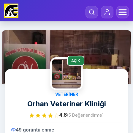
AÇIK
VETERINER
Orhan Veteriner Kliniği
4.8
(5 Değerlendirme)
49 görüntülenme