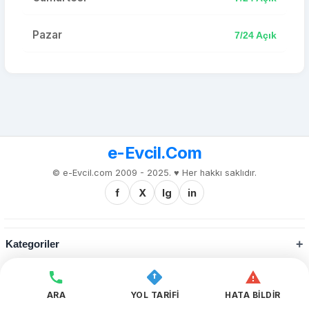
Pazar
7/24 Açık
e-Evcil.Com
© e-Evcil.com 2009 - 2025. ♥️ Her hakkı saklıdır.
f
X
Ig
in
Kategoriler
Kurumsal
ARA
YOL TARİFİ
HATA BİLDİR