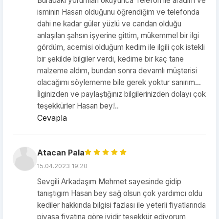
Buradaki yorumları okuyunca Telefon ile aradım ve
isminin Hasan olduğunu öğrendiğim ve telefonda
dahi ne kadar güler yüzlü ve candan olduğu
anlaşılan şahsın işyerine gittim, mükemmel bir ilgi
gördüm, acemisi olduğum kedim ile ilgili çok istekli
bir şekilde bilgiler verdi, kedime bir kaç tane
malzeme aldım, bundan sonra devamlı müşterisi
olacağımı söylememe bile gerek yoktur sanırım...
İlginizden ve paylaştığınız bilgilerinizden dolayı çok
teşekkürler Hasan bey!..
Cevapla
Atacan Pala
15.04.2023 19:20
Sevgili Arkadaşım Mehmet sayesinde gidip
tanıştıgım Hasan bey sağ olsun çok yardımcı oldu
kediler hakkında bilgisi fazlası ile yeterli fiyatlarında
piyasa fiyatına göre iyidir teşekkür ediyorum