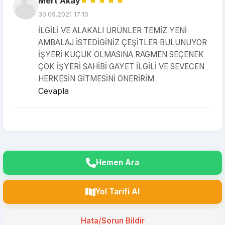
Mert Akay
30.09.2021 17:10
İLGİLİ VE ALAKALI ÜRÜNLER TEMİZ YENİ
AMBALAJ İSTEDİGİNİZ ÇEŞİTLER BULUNUYOR
İŞYERİ KÜÇÜK OLMASINA RAGMEN SEÇENEK
ÇOK İŞYERİ SAHİBİ GAYET İLGİLİ VE SEVECEN
HERKESİN GİTMESİNİ ÖNERİRİM
Cevapla
Hemen Ara
Yol Tarifi Al
Hata/Sorun Bildir