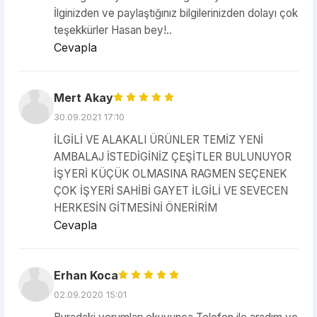
İlginizden ve paylaştığınız bilgilerinizden dolayı çok
teşekkürler Hasan bey!..
Cevapla
Mert Akay
30.09.2021 17:10
İLGİLİ VE ALAKALI ÜRÜNLER TEMİZ YENİ
AMBALAJ İSTEDİGİNİZ ÇEŞİTLER BULUNUYOR
İŞYERİ KÜÇÜK OLMASINA RAGMEN SEÇENEK
ÇOK İŞYERİ SAHİBİ GAYET İLGİLİ VE SEVECEN
HERKESİN GİTMESİNİ ÖNERİRİM
Cevapla
Erhan Koca
02.09.2020 15:01