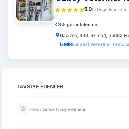
5.0
(5 Değerlendirme)
55 görüntülenme
Hacıveli, 430. Sk. no:1, 35683 F
İZMİR
içindeki Veteriner firmala
TAVSIYE EDENLER
Henüz kimse tavsiye etmedi.