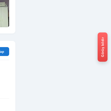
Görüş bildir
rum Yap