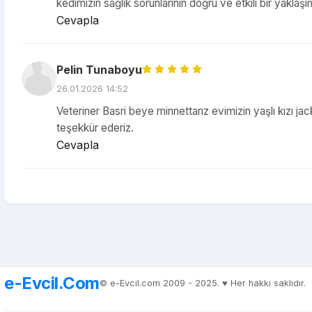
kedimizin sağlık sorunlarının doğru ve etkili bir yakla
Cevapla
Pelin Tunaboyu
26.01.2026 14:52
Veteriner Basri beye minnettarız evimizin yaşlı kızı ja
teşekkür ederiz.
Cevapla
e-Evcil.Com
© e-Evcil.com 2009 - 2025. ♥️ Her hakkı saklıdır.