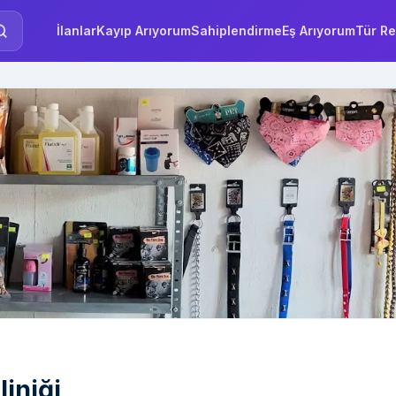
İlanlar
Kayıp Arıyorum
Sahiplendirme
Eş Arıyorum
Tür Re
iniği