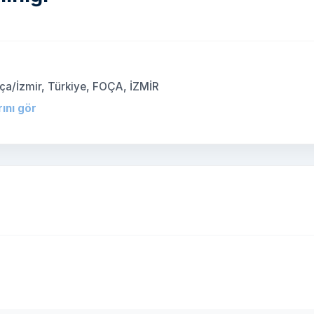
oça/İzmir, Türkiye, FOÇA, İZMİR
rını gör