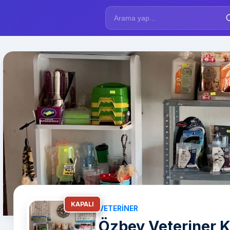
KAPALI
VETERINER
Özbey Veteriner Kl