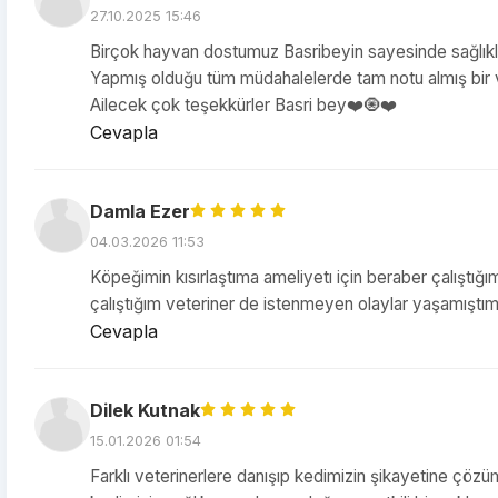
27.10.2025 15:46
Birçok hayvan dostumuz Basribeyin sayesinde sağlık
Yapmış olduğu tüm müdahalelerde tam notu almış bir v
Ailecek çok teşekkürler Basri bey❤️🧿❤️
Cevapla
Damla Ezer
04.03.2026 11:53
Köpeğimin kısırlaştıma ameliyetı için beraber çalıştığım
çalıştığım veteriner de istenmeyen olaylar yaşamıştım
Cevapla
Dilek Kutnak
15.01.2026 01:54
Farklı veterinerlere danışıp kedimizin şikayetine çözüm