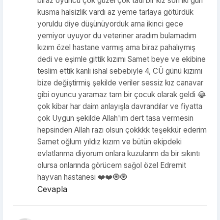
biraz oyuncu çok güzel çok tatlı bir kız son iki gün
kusma halsizlik vardı az yeme tarlaya götürdük
yoruldu diye düşünüyorduk ama ikinci gece
yemiyor uyuyor du veteriner aradım bulamadım
kızım özel hastane varmış ama biraz pahalıymış
dedi ve eşimle gittik kızımı Samet beye ve ekibine
teslim ettik kanlı ishal sebebiyle 4, CÜ günü kızımı
bize değiştirmiş şekilde veriler sessiz kız canavar
gibi oyuncu yaramaz tam bir çocuk olarak geldi 😂
çok kibar har daim anlayışla davrandılar ve fiyatta
çok Uygun şekilde Allah'ım dert tasa vermesin
hepsinden Allah razı olsun çokkkk teşekkür ederim
Samet oğlum yıldız kızım ve bütün ekipdeki
evlatlarıma diyorum onlara kuzularım da bir sıkıntı
olursa onlarında görücem sağol özel Edremit
hayvan hastanesi ❤️❤️🧿🧿
Cevapla