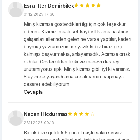
Esra İlter Demirbilek
01.12.2025 17:36
Miniş kızımıza gösterdikleri ilgi için çok teşekkür
ederim. Kızımızı maalesef kaybettik ama hastane
çalışanları ellerinden gelen ne varsa yaptılar, kaderi
buymuş yavrumuzun, ne yazık ki biz biraz geç
kalmışız başvurmakta, anlayamadık. Acımıza ortak
oldular. Gösterdikleri fiziki ve manevi desteği
unutamıyoruz tıpkı Miniş kızımız gibi. İyi ki varsınız.
8 ay önce yaşandı ama ancak yorum yapmaya
cesaret edebiliyorum.
Cevapla
Nazan Hicdurmaz
27.11.2025 00:18
Bıcırık bize geleli 5,6 gün olmuştu sakin sessiz