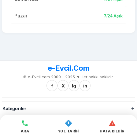
Pazar
7/24 Açık
e-Evcil.Com
© e-Evcil.com 2009 - 2025. ♥️ Her hakkı saklıdır.
f
X
Ig
in
Kategoriler
Kurumsal
ARA
YOL TARİFİ
HATA BİLDİR