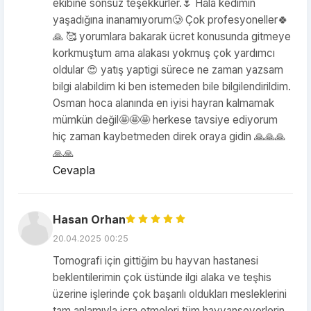
ekibine sonsuz teşekkürler.🌷 Hala kedimin
yaşadığına inanamıyorum🥲 Çok profesyoneller🍀
🙏 🥰 yorumlara bakarak ücret konusunda gitmeye
korkmuştum ama alakası yokmuş çok yardımcı
oldular 😍 yatış yaptigi sürece ne zaman yazsam
bilgi alabildim ki ben istemeden bile bilgilendirildim.
Osman hoca alanında en iyisi hayran kalmamak
mümkün değil🤩🤩🤩 herkese tavsiye ediyorum
hiç zaman kaybetmeden direk oraya gidin 🙏🙏🙏
🙏🙏
Cevapla
Hasan Orhan
20.04.2025 00:25
Tomografi için gittiğim bu hayvan hastanesi
beklentilerimin çok üstünde ilgi alaka ve teşhis
üzerine işlerinde çok başarılı oldukları mesleklerini
tam anlamıyla icra etmeleri tüm hayvanseverlerin