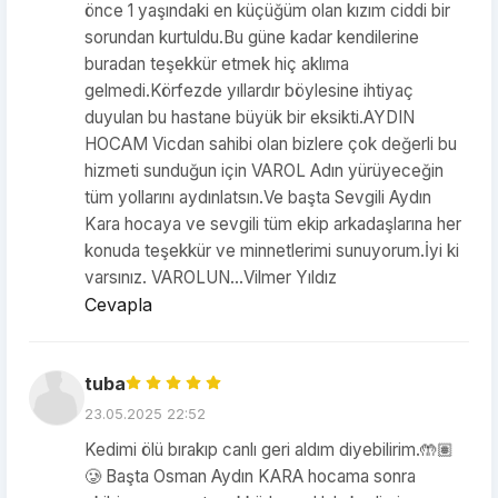
önce 1 yaşındaki en küçüğüm olan kızım ciddi bir
sorundan kurtuldu.Bu güne kadar kendilerine
buradan teşekkür etmek hiç aklıma
gelmedi.Körfezde yıllardır böylesine ihtiyaç
duyulan bu hastane büyük bir eksikti.AYDIN
HOCAM Vicdan sahibi olan bizlere çok değerli bu
hizmeti sunduğun için VAROL Adın yürüyeceğin
tüm yollarını aydınlatsın.Ve başta Sevgili Aydın
Kara hocaya ve sevgili tüm ekip arkadaşlarına her
konuda teşekkür ve minnetlerimi sunuyorum.İyi ki
varsınız. VAROLUN...Vilmer Yıldız
Cevapla
tuba
23.05.2025 22:52
Kedimi ölü bırakıp canlı geri aldım diyebilirim.🤲🏽
🥲 Başta Osman Aydın KARA hocama sonra