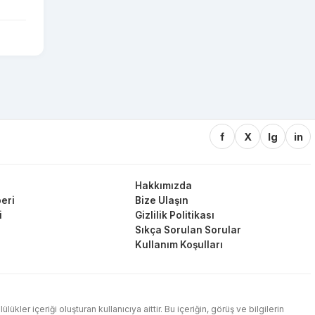
f
X
Ig
in
Hakkımızda
eri
Bize Ulaşın
i
Gizlilik Politikası
Sıkça Sorulan Sorular
Kullanım Koşulları
ler içeriği oluşturan kullanıcıya aittir. Bu içeriğin, görüş ve bilgilerin