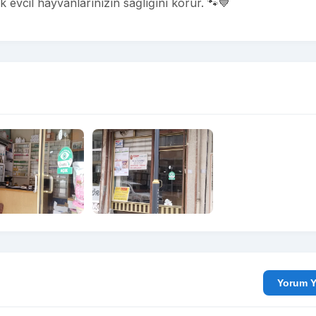
k evcil hayvanlarınızın sağlığını korur. 🐾💙
Yo