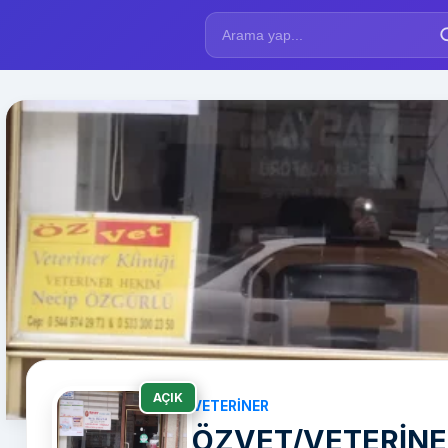
AÇIK
VETERINER
ÖZVET/VETERİNER