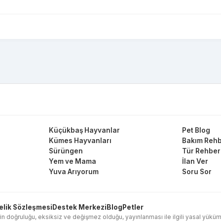
Küçükbaş Hayvanlar
Pet Blog
Kümes Hayvanları
Bakım Rehb
Sürüngen
Tür Rehber
Yem ve Mama
İlan Ver
Yuva Arıyorum
Soru Sor
elik Sözleşmesi
Destek Merkezi
Blog
Petler
in doğruluğu, eksiksiz ve değişmez olduğu, yayınlanması ile ilgili yasal yükümlülük