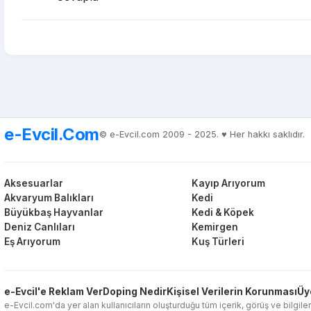
e-Evcil.Com
© e-Evcil.com 2009 - 2025. ♥️ Her hakkı saklıdır.
Aksesuarlar
Kayıp Arıyorum
Akvaryum Balıkları
Kedi
Büyükbaş Hayvanlar
Kedi & Köpek
Deniz Canlıları
Kemirgen
Eş Arıyorum
Kuş Türleri
e-Evcil'e Reklam Ver
Doping Nedir
Kişisel Verilerin Korunması
Üy
e-Evcil.com'da yer alan kullanıcıların oluşturduğu tüm içerik, görüş ve bilgiler