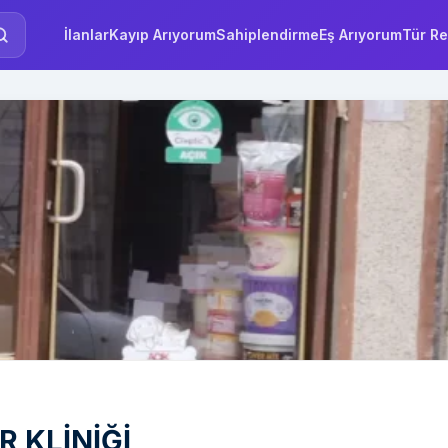
İlanlar
Kayıp Arıyorum
Sahiplendirme
Eş Arıyorum
Tür Re
 KLİNİĞİ