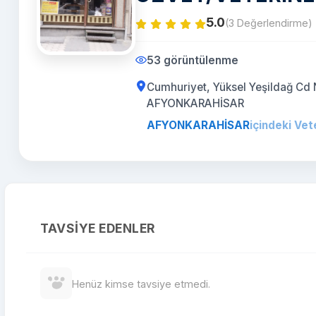
5.0
(3 Değerlendirme)
53 görüntülenme
Cumhuriyet, Yüksel Yeşildağ Cd
AFYONKARAHİSAR
AFYONKARAHİSAR
içindeki Vet
TAVSIYE EDENLER
Henüz kimse tavsiye etmedi.