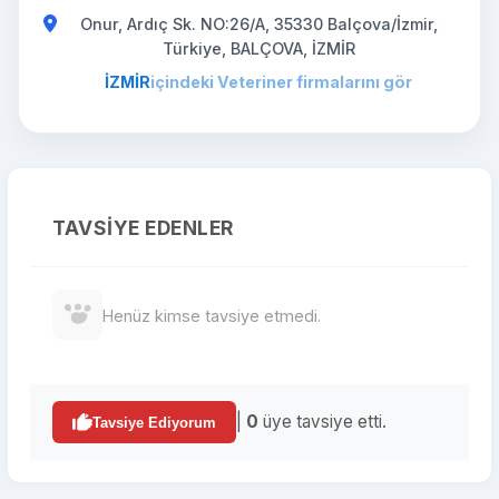
Onur, Ardıç Sk. NO:26/A, 35330 Balçova/İzmir,
Türkiye, BALÇOVA, İZMİR
İZMİR
içindeki Veteriner firmalarını gör
TAVSIYE EDENLER
Henüz kimse tavsiye etmedi.
|
0
üye tavsiye etti.
Tavsiye Ediyorum