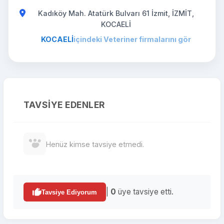
Kadıköy Mah. Atatürk Bulvarı 61 İzmit, İZMİT,
KOCAELİ
KOCAELİ
içindeki Veteriner firmalarını gör
TAVSIYE EDENLER
Henüz kimse tavsiye etmedi.
|
0
üye tavsiye etti.
Tavsiye Ediyorum