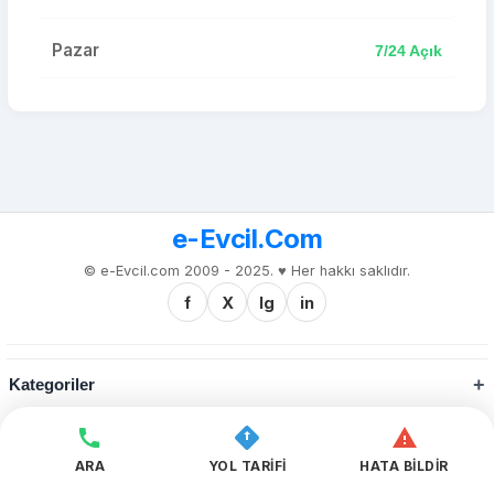
Pazar
7/24 Açık
e-Evcil.Com
© e-Evcil.com 2009 - 2025. ♥️ Her hakkı saklıdır.
f
X
Ig
in
Kategoriler
Kurumsal
ARA
YOL TARİFİ
HATA BİLDİR