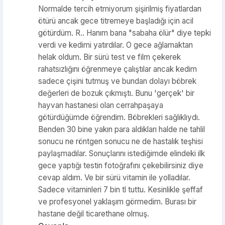
Normalde tercih etmiyorum şişirilmiş fiyatlardan
ötürü ancak gece titremeye başladığı için acil
götürdüm. R.. Hanım bana "sabaha ölür" diye tepki
verdi ve kedimi yatırdılar. O gece ağlamaktan
helak oldum. Bir sürü test ve film çekerek
rahatsızlığını öğrenmeye çalıştılar ancak kedim
sadece çişini tutmuş ve bundan dolayı böbrek
değerleri de bozuk çıkmıştı. Bunu 'gerçek' bir
hayvan hastanesi olan cerrahpaşaya
götürdüğümde öğrendim. Böbrekleri sağlıklıydı.
Benden 30 bine yakın para aldıkları halde ne tahlil
sonucu ne röntgen sonucu ne de hastalık teşhisi
paylaşmadılar. Sonuçlarını istediğimde elindeki ilk
gece yaptığı testin fotoğrafını çekebilirsiniz diye
cevap aldım. Ve bir sürü vitamin ile yolladılar.
Sadece vitaminleri 7 bin tl tuttu. Kesinlikle şeffaf
ve profesyonel yaklaşım görmedim. Burası bir
hastane değil ticarethane olmuş.