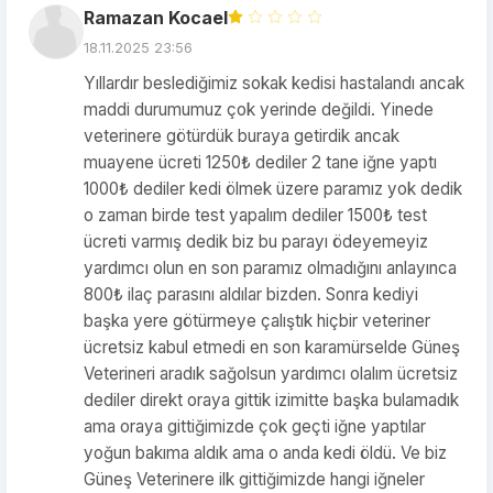
Ramazan Kocael
18.11.2025 23:56
Yıllardır beslediğimiz sokak kedisi hastalandı ancak
maddi durumumuz çok yerinde değildi. Yinede
veterinere götürdük buraya getirdik ancak
muayene ücreti 1250₺ dediler 2 tane iğne yaptı
1000₺ dediler kedi ölmek üzere paramız yok dedik
o zaman birde test yapalım dediler 1500₺ test
ücreti varmış dedik biz bu parayı ödeyemeyiz
yardımcı olun en son paramız olmadığını anlayınca
800₺ ilaç parasını aldılar bizden. Sonra kediyi
başka yere götürmeye çalıştık hiçbir veteriner
ücretsiz kabul etmedi en son karamürselde Güneş
Veterineri aradık sağolsun yardımcı olalım ücretsiz
dediler direkt oraya gittik izimitte başka bulamadık
ama oraya gittiğimizde çok geçti iğne yaptılar
yoğun bakıma aldık ama o anda kedi öldü. Ve biz
Güneş Veterinere ilk gittiğimizde hangi iğneler