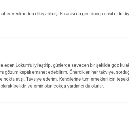
aber verilmeden dikiş atılmış. En acısı da geri dönüp nasıl oldu di
adele eden Lokum’u iyileştirip, günlerce sevecen bir şekilde göz kula
rımı gözüm kapalı emanet edebilirim. Önerdikleri her takviye, sord
ve nokta atışı. Tavsiye ederim. Kendilerine tüm emekleri için teşek
l olarak bellidir ve emin olun çokça yardımcı da olurlar.