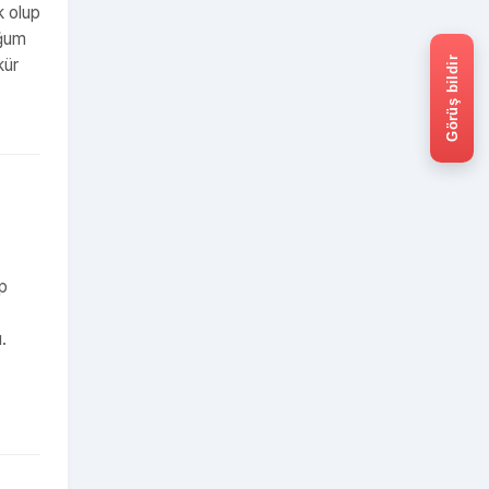
k olup
uğum
Görüş bildir
kür
up
.