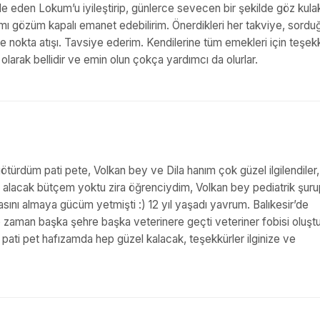
adele eden Lokum’u iyileştirip, günlerce sevecen bir şekilde göz kula
rımı gözüm kapalı emanet edebilirim. Önerdikleri her takviye, sord
ve nokta atışı. Tavsiye ederim. Kendilerine tüm emekleri için teşek
l olarak bellidir ve emin olun çokça yardımcı da olurlar.
ürdüm pati pete, Volkan bey ve Dila hanım çok güzel ilgilendiler,
arını alacak bütçem yoktu zira öğrenciydim, Volkan bey pediatrik şur
sını almaya gücüm yetmişti :) 12 yıl yaşadı yavrum. Balıkesir’de
zaman başka şehre başka veterinere geçti veteriner fobisi oluştu
pati pet hafızamda hep güzel kalacak, teşekkürler ilginize ve