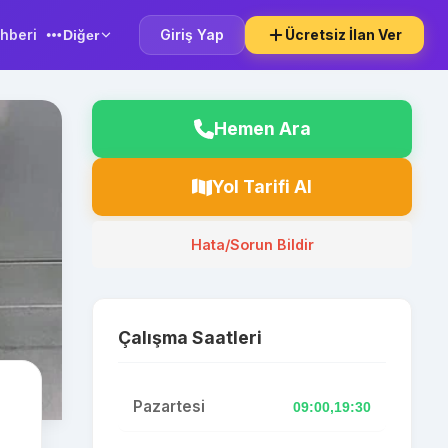
hberi
Giriş Yap
Ücretsiz İlan Ver
Diğer
Hemen Ara
Yol Tarifi Al
Hata/Sorun Bildir
Çalışma Saatleri
Pazartesi
09:00,19:30