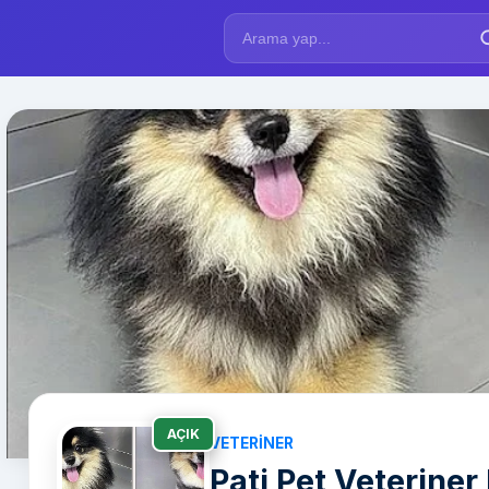
AÇIK
VETERINER
Pati Pet Veteriner 