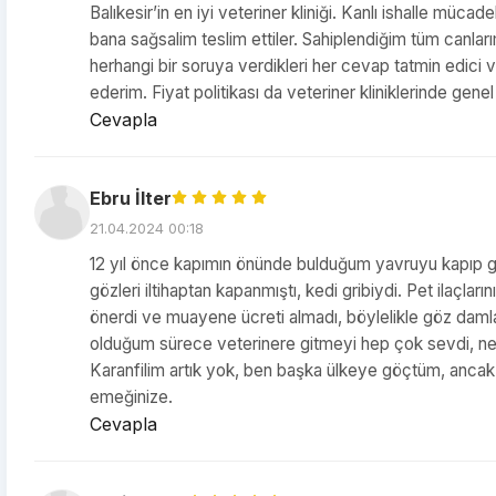
Balıkesir’in en iyi veteriner kliniği. Kanlı ishalle müc
bana sağsalim teslim ettiler. Sahiplendiğim tüm canla
herhangi bir soruya verdikleri her cevap tatmin edici 
ederim. Fiyat politikası da veteriner kliniklerinde gene
Cevapla
Ebru İlter
21.04.2024 00:18
12 yıl önce kapımın önünde bulduğum yavruyu kapıp göt
gözleri iltihaptan kapanmıştı, kedi gribiydi. Pet ilaçl
önerdi ve muayene ücreti almadı, böylelikle göz damla
olduğum sürece veterinere gitmeyi hep çok sevdi, ne 
Karanfilim artık yok, ben başka ülkeye göçtüm, ancak 
emeğinize.
Cevapla