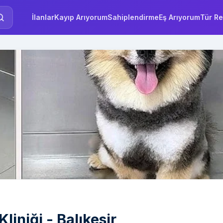
İlanlar
Kayıp Arıyorum
Sahiplendirme
Eş Arıyorum
Tür Re
Kliniği - Balıkesir