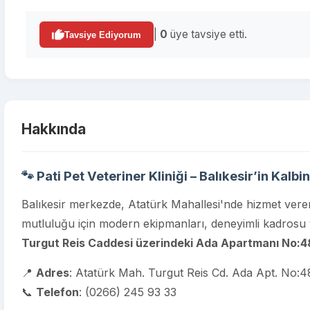
|
0
üye tavsiye etti.
Tavsiye Ediyorum
Hakkında
🐾 Pati Pet Veteriner Kliniği – Balıkesir’in Kalbi
Balıkesir merkezde, Atatürk Mahallesi'nde hizmet ver
mutluluğu için modern ekipmanları, deneyimli kadrosu v
Turgut Reis Caddesi üzerindeki Ada Apartmanı No:4
📍
Adres
: Atatürk Mah. Turgut Reis Cd. Ada Apt. No:48
📞
Telefon
:
(0266) 245 93 33