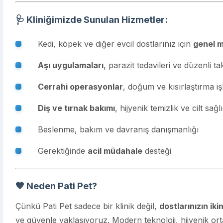
🩺 Kliniğimizde Sunulan Hizmetler:
Kedi, köpek ve diğer evcil dostlarınız için
genel m
Aşı uygulamaları
, parazit tedavileri ve düzenli ta
Cerrahi operasyonlar
, doğum ve kısırlaştırma iş
Diş ve tırnak bakımı
, hijyenik temizlik ve cilt sağ
Beslenme, bakım ve davranış danışmanlığı
Gerektiğinde
acil müdahale
desteği
🧡 Neden Pati Pet?
Çünkü Pati Pet sadece bir klinik değil,
dostlarınızın iki
ve güvenle yaklaşıyoruz. Modern teknoloji, hijyenik ort