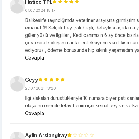
Hatice TPL
01.07.2024 15:17
Balıkesir’e taşındığımda veteriner arayışına girmiştim s
emanet 🌺 Selçuk bey çok bilgili, detaylıca açıklama y
güler yüzlü ve ilgililer , Kedi canımızın 6 ay önce kısı
çevresinde oluşan mantar enfeksiyonu vardı kısa sürede
ediyoruz , ödeme konusunda hiç sıkıntı yaşamadım ya
Cevapla
Ceyy
27.07.2021 18:20
İlgi alakaları dürüstlükleriyle 10 numara biyer pati c
oluşu en önemli detay benim için kemal bey ve volka
Cevapla
Aylin Arslangiray