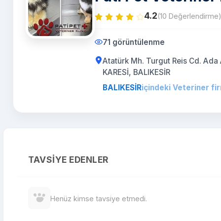
4.2
(10 Değerlendirme
71 görüntülenme
Atatürk Mh. Turgut Reis Cd. Ada 
KARESİ, BALIKESİR
BALIKESİR
içindeki Veteriner fi
TAVSIYE EDENLER
Henüz kimse tavsiye etmedi.