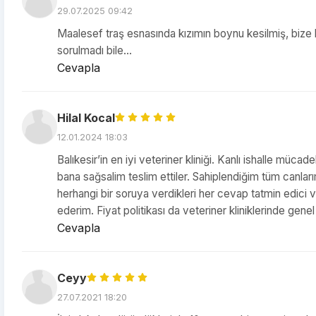
29.07.2025 09:42
Maalesef traş esnasında kızımın boynu kesilmiş, bize h
sorulmadı bile...
Cevapla
Hilal Kocal
12.01.2024 18:03
Balıkesir’in en iyi veteriner kliniği. Kanlı ishalle müc
bana sağsalim teslim ettiler. Sahiplendiğim tüm canla
herhangi bir soruya verdikleri her cevap tatmin edici 
ederim. Fiyat politikası da veteriner kliniklerinde gene
Cevapla
Ceyy
27.07.2021 18:20