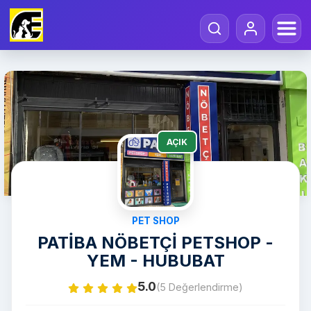
AÇIK
PET SHOP
PATİBA NÖBETÇİ PETSHOP -
YEM - HUBUBAT
5.0
(5 Değerlendirme)