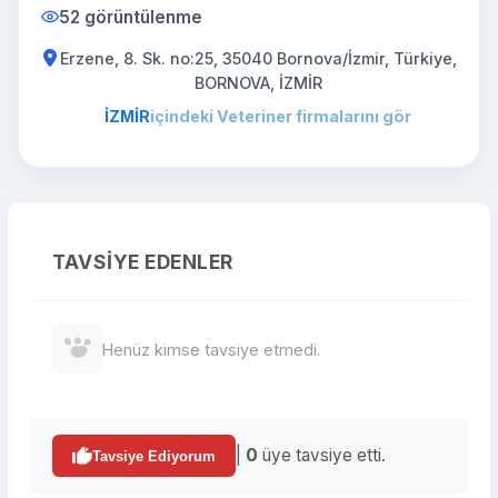
52 görüntülenme
Erzene, 8. Sk. no:25, 35040 Bornova/İzmir, Türkiye,
BORNOVA, İZMİR
İZMİR
içindeki Veteriner firmalarını gör
TAVSIYE EDENLER
Henüz kimse tavsiye etmedi.
|
0
üye tavsiye etti.
Tavsiye Ediyorum