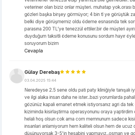
veteriner olan biziz onlar müşteri. muhatap yok.orası b
gözleri başka birşey görmüyor; 4 bin tl ye görüştük zam
belki diye görüşmemiz oldu ödeme esnasında tek sor
parasına 200 TL’ye tenezzül ettiler.bir de müşteri ay
duyduğum taksitli ödeme konusunu sordum hayır öyle
soruyorum bizim
Cevapla
Gülay Derebaş
03.04.2025 15:44
Neredeyse 2.5 sene oldu pati paty kliniğiyle tanışalı i
ve ilgi alaka insan daha ne ister..bazi yorumlarda pahali
gözünüz kapali emanet etmek istiyorsanız agri da tek g
kiziminda kisirlaştirma operasyonunu oraya yaptirdim 
helali hoş olsun cok ama com memnunum sadece kisirl
insanlari anlamiyorum hem kaliteli olsun hem de ucuz o
düşünuyorsak 3-5'in hesabini yapmayız..osman ve g