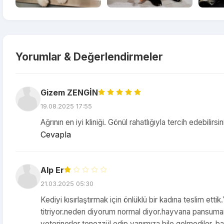
Yorumlar & Değerlendirmeler
Gizem ZENGİN
19.08.2025 17:55
Ağrının en iyi kliniği. Gönül rahatlığıyla tercih edebilirsin
Cevapla
Alp Er
21.03.2025 05:30
Kediyi kısırlaştırmak için önlüklü bir kadına teslim ettik
titriyor.neden diyorum normal diyor.hayvana pansuman na
veterinerler tenezzül edip yanımıza bile gelmediler. 