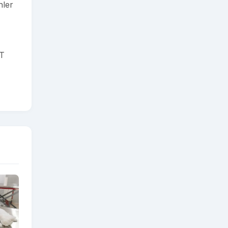
nler
ET