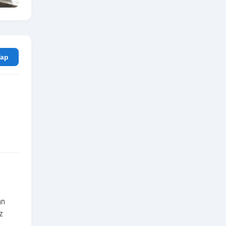
rum Yap
an
z