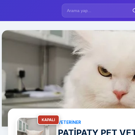
KAPALI
VETERINER
PATİPATY PET VET