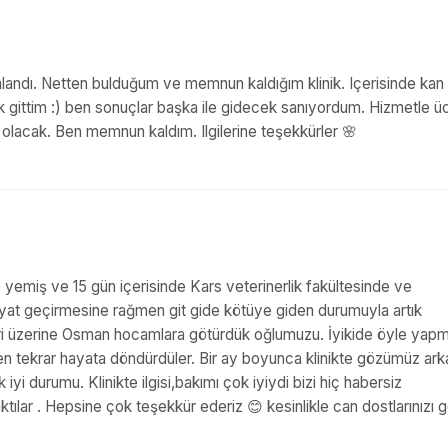
alandı. Netten bulduğum ve memnun kaldığım klinik. Içerisinde kan ta
k gittim :) ben sonuçlar başka ile gidecek sanıyordum. Hizmetle ü
i olacak. Ben memnun kaldım. Ilgilerine teşekkürler 🌸
 yemiş ve 15 gün içerisinde Kars veterinerlik fakültesinde ve
yat geçirmesine rağmen git gide kötüye giden durumuyla artık
üzerine Osman hocamlara götürdük oğlumuzu. İyikide öyle yapm
ekrar hayata döndürdüler. Bir ay boyunca klinikte gözümüz ark
i durumu. Klinikte ilgisi,bakımı çok iyiydi bizi hiç habersiz
tılar . Hepsine çok teşekkür ederiz 😊 kesinlikle can dostlarınızı 