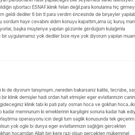
ildiğin işbortacı ESNAF.klinik felan değil.para konularına hiç girme
 geldi dediler 6 bin tl para verdim öncesinde de birşeyler yapılabi
u sordum hayır cevabını aldım konuyu kapattım,ama üç kuruş ma
ırıyorlar, başka müşteriye yapılan gözümle gördüğüm kulağımla
 bir uygulamamız yok dediler bize niye yok diyorum yapılan mua
yi ki de diyorum tanışmışım..nereden bakarsaniz kalite, tecrübe, sa
 bir klinik demişler hadi ordan halt etmişler eger evlatlarınızin canin
ideceginiz klinik tabi ki pati paty osman hoca ve gokhan hoca..iki
o kadar memnunum ki emeklerinin karşiligini sonuna kadar hak ediy
aştirma operasyonu icin degil tum saglik konusunda tek geçerim
lsun yok ogle bi dunya eger evlatlarımızın sağlığını gercekten
okhan hocamdan Allah bin kere razi olsun gercekten mükemmel