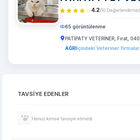
4.2
(10 Değerlendirme
65 görüntülenme
PATİPATY VETERİNER, Fırat, 040
AĞRI
içindeki Veteriner firmalar
TAVSIYE EDENLER
Henüz kimse tavsiye etmedi.