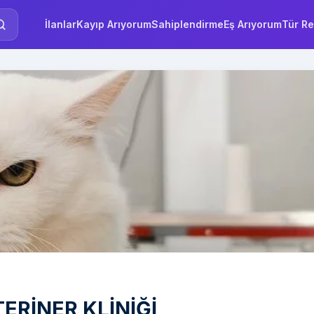
İlanlar
Kayıp Arıyorum
Sahiplendirme
Eş Arıyorum
Tür Re
ERİNER KLİNİĞİ