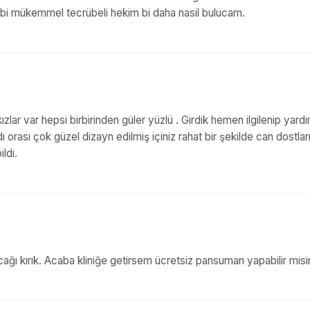
ibi mükemmel tecrübeli hekim bi daha nasil bulucam.
ızlar var hepsi birbirinden güler yüzlü . Girdik hemen ilgilenip yard
dı orası çok güzel dizayn edilmiş içiniz rahat bir şekilde can dostları
ldı.
ağı kırık. Acaba kliniğe getirsem ücretsiz pansuman yapabilir misi