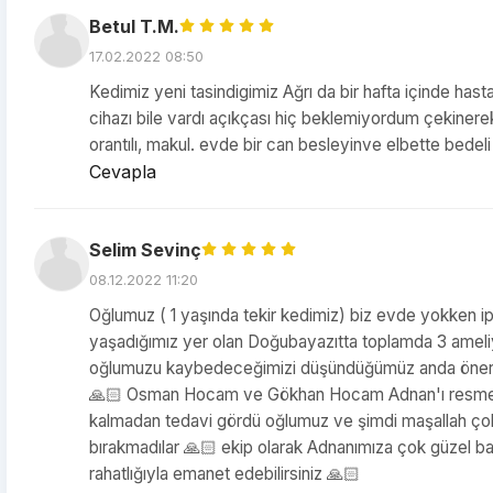
Betul T.M.
17.02.2022 08:50
Kedimiz yeni tasindigimiz Ağrı da bir hafta içinde hast
cihazı bile vardı açıkçası hiç beklemiyordum çekinere
orantılı, makul. evde bir can besleyinve elbette bedel
Cevapla
Selim Sevinç
08.12.2022 11:20
Oğlumuz ( 1 yaşında tekir kedimiz) biz evde yokken ip
yaşadığımız yer olan Doğubayazıtta toplamda 3 ameli
oğlumuzu kaybedeceğimizi düşündüğümüz anda öneri 
🙏🏻 Osman Hocam ve Gökhan Hocam Adnan'ı resmen t
kalmadan tedavi gördü oğlumuz ve şimdi maşallah çok iy
bırakmadılar 🙏🏻 ekip olarak Adnanımıza çok güzel bak
rahatlığıyla emanet edebilirsiniz 🙏🏻