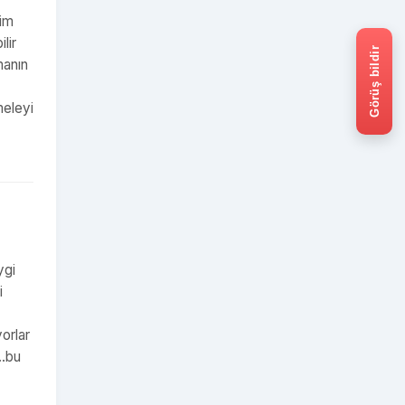
yim
lir
Görüş bildir
manın
meleyi
ygi
i
orlar
..bu