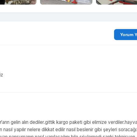
Yo
iz
.Yarın gelin alın dediler.gittik kargo paketi gibi elimize verdiler.hayv
sıl yapılır nelere dikkat edilir nasıl beslenir gibi şeyleri soracağı
bayan pansumanın nasıl yapılacağını bile söylemedi sanki teknisyen