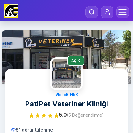
AÇIK
VETERINER
PatiPet Veteriner Kliniği
5.0
(5 Değerlendirme)
51 görüntülenme