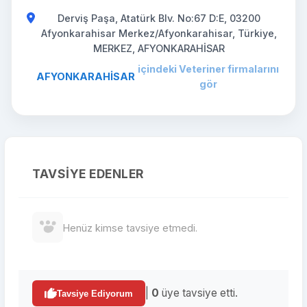
Derviş Paşa, Atatürk Blv. No:67 D:E, 03200
Afyonkarahisar Merkez/Afyonkarahisar, Türkiye,
MERKEZ, AFYONKARAHİSAR
içindeki Veteriner firmalarını
AFYONKARAHİSAR
gör
TAVSIYE EDENLER
Henüz kimse tavsiye etmedi.
|
0
üye tavsiye etti.
Tavsiye Ediyorum