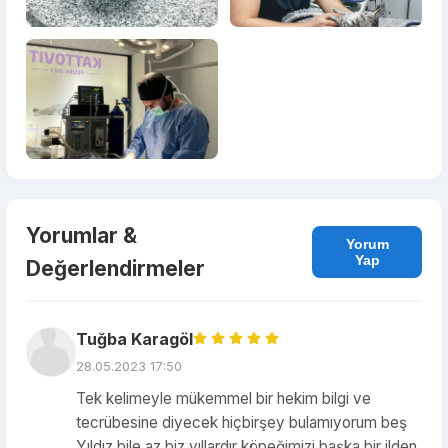
Yorumlar &
Yorum
Yap
Değerlendirmeler
Tuğba Karagöl
28.05.2023 17:50
Tek kelimeyle mükemmel bir hekim bilgi ve
tecrübesine diyecek hiçbirşey bulamıyorum beş
Yıldız bile az biz yıllardır köpeğimizi başka bir ilden