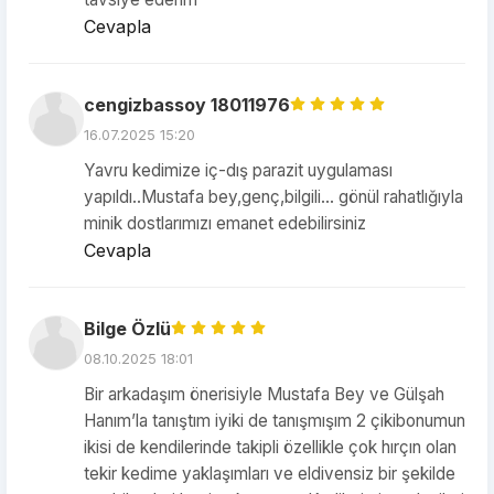
Cevapla
cengizbassoy 18011976
16.07.2025 15:20
Yavru kedimize iç-dış parazit uygulaması
yapıldı..Mustafa bey,genç,bilgili... gönül rahatlığıyla
minik dostlarımızı emanet edebilirsiniz
Cevapla
Bilge Özlü
08.10.2025 18:01
Bir arkadaşım önerisiyle Mustafa Bey ve Gülşah
Hanım’la tanıştım iyiki de tanışmışım 2 çikibonumun
ikisi de kendilerinde takipli özellikle çok hırçın olan
tekir kedime yaklaşımları ve eldivensiz bir şekilde