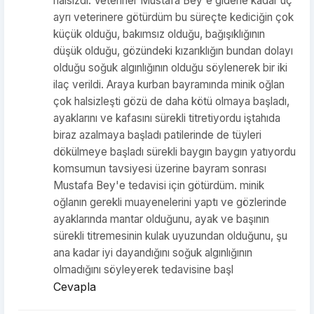
halsizdi. Veteriner Mustafa Bey'e gidene kadar üç
ayrı veterinere götürdüm bu süreçte kediciğin çok
küçük olduğu, bakımsız olduğu, bağışıklığının
düşük olduğu, gözündeki kızarıklığın bundan dolayı
olduğu soğuk algınlığının olduğu söylenerek bir iki
ilaç verildi. Araya kurban bayramında minik oğlan
çok halsizleşti gözü de daha kötü olmaya başladı,
ayaklarını ve kafasını sürekli titretiyordu iştahıda
biraz azalmaya başladı patilerinde de tüyleri
dökülmeye başladı sürekli baygın baygın yatıyordu
komsumun tavsiyesi üzerine bayram sonrası
Mustafa Bey'e tedavisi için götürdüm. minik
oğlanın gerekli muayenelerini yaptı ve gözlerinde
ayaklarında mantar olduğunu, ayak ve başının
sürekli titremesinin kulak uyuzundan olduğunu, şu
ana kadar iyi dayandığını soğuk algınlığının
olmadığını söyleyerek tedavisine başl
Cevapla