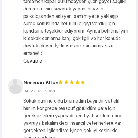
tamamen kapalı durumdayken şuan gayet sağlıklı
durumda. İşini severek yapan, hayvan
psikolojisinden anlayan, samimiyetle yaklaşıp
süreç konusunda her türlü bilgiyi verdiği için
kendisine teşekkür ediyorum. Ayrıca belirtmeliyim
ki sokak canlarına karşı çok ilgili ve her konuda
destek oluyor. İyi ki varsınız canlarımız size
emanet :)
Cevapla
Neriman Altun
04.12.2025 20:51
Sokak canı ne oldu bilemedim bayındır vet elif
hanım kongrede tesadüf götürdüm para için
gereksiz işlem yapmadı ben fiyat sordum önce
yavruya bakalım dedi insancıl veterinerlere var
gerçekten ilgilendi ve işinde çok iyi kesinlikle
tavsiye ederim