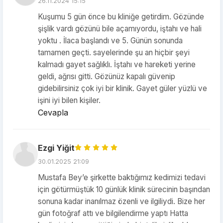
26.11.2024 15:15
Kuşumu 5 gün önce bu kliniğe getirdim. Gözünde
şişlik vardı gözünü bile açamıyordu, iştahı ve hali
yoktu . İlaca başlandı ve 5. Günün sonunda
tamamen geçti. sayelerinde şu an hiçbir şeyi
kalmadı gayet sağlıklı. İştahı ve hareketi yerine
geldi, ağrısı gitti. Gözünüz kapalı güvenip
gidebilirsiniz çok iyi bir klinik. Gayet güler yüzlü ve
işini iyi bilen kişiler.
Cevapla
Ezgi Yiğit
30.01.2025 21:09
Mustafa Bey’e şirkette baktığımız kedimizi tedavi
için götürmüştük 10 günlük klinik sürecinin başından
sonuna kadar inanılmaz özenli ve ilgiliydi. Bize her
gün fotoğraf attı ve bilgilendirme yaptı Hatta