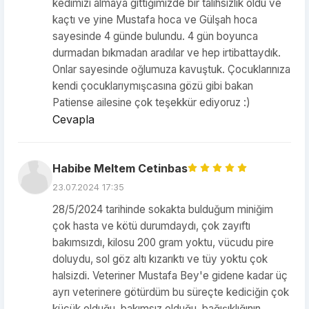
kedimizi almaya gittiğimizde bir talihsizlik oldu ve
kaçtı ve yine Mustafa hoca ve Gülşah hoca
sayesinde 4 günde bulundu. 4 gün boyunca
durmadan bıkmadan aradılar ve hep irtibattaydık.
Onlar sayesinde oğlumuza kavuştuk. Çocuklarınıza
kendi çocuklarıymışcasına gözü gibi bakan
Patiense ailesine çok teşekkür ediyoruz :)
Cevapla
Habibe Meltem Cetinbas
23.07.2024 17:35
28/5/2024 tarihinde sokakta bulduğum miniğim
çok hasta ve kötü durumdaydı, çok zayıftı
bakımsızdı, kilosu 200 gram yoktu, vücudu pire
doluydu, sol göz altı kızarıktı ve tüy yoktu çok
halsizdi. Veteriner Mustafa Bey'e gidene kadar üç
ayrı veterinere götürdüm bu süreçte kediciğin çok
küçük olduğu, bakımsız olduğu, bağışıklığının