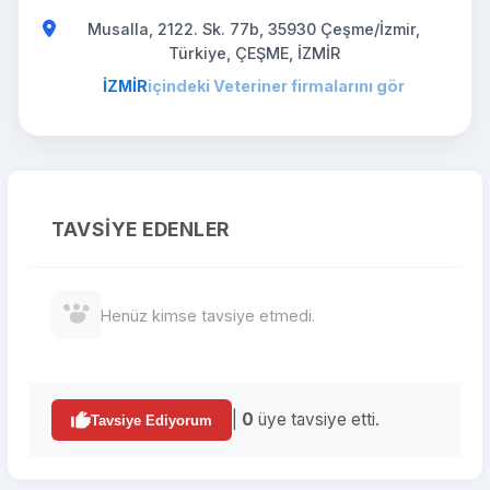
Musalla, 2122. Sk. 77b, 35930 Çeşme/İzmir,
Türkiye, ÇEŞME, İZMİR
İZMİR
içindeki Veteriner firmalarını gör
TAVSIYE EDENLER
Henüz kimse tavsiye etmedi.
|
0
üye tavsiye etti.
Tavsiye Ediyorum