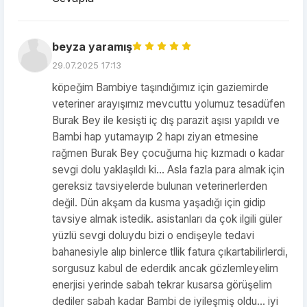
beyza yaramış
29.07.2025 17:13
köpeğim Bambiye taşındığımız için gaziemirde
veteriner arayışımız mevcuttu yolumuz tesadüfen
Burak Bey ile kesişti iç dış parazit aşısı yapıldı ve
Bambi hap yutamayıp 2 hapı ziyan etmesine
rağmen Burak Bey çocuğuma hiç kızmadı o kadar
sevgi dolu yaklaşıldı ki... Asla fazla para almak için
gereksiz tavsiyelerde bulunan veterinerlerden
değil. Dün akşam da kusma yaşadığı için gidip
tavsiye almak istedik. asistanları da çok ilgili güler
yüzlü sevgi doluydu bizi o endişeyle tedavi
bahanesiyle alıp binlerce tllik fatura çıkartabilirlerdi,
sorgusuz kabul de ederdik ancak gözlemleyelim
enerjisi yerinde sabah tekrar kusarsa görüşelim
dediler sabah kadar Bambi de iyileşmiş oldu... iyi