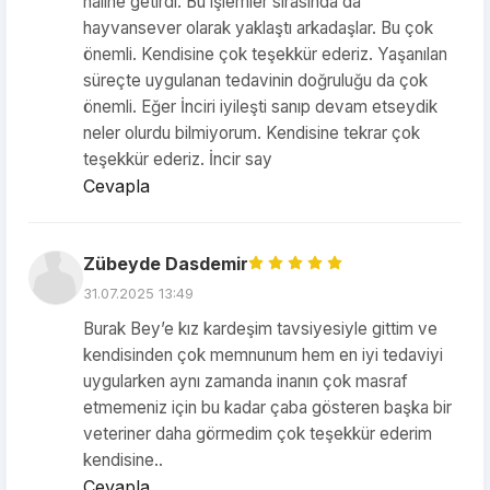
haline getirdi. Bu işlemler sırasında da
hayvansever olarak yaklaştı arkadaşlar. Bu çok
önemli. Kendisine çok teşekkür ederiz. Yaşanılan
süreçte uygulanan tedavinin doğruluğu da çok
önemli. Eğer İnciri iyileşti sanıp devam etseydik
neler olurdu bilmiyorum. Kendisine tekrar çok
teşekkür ederiz. İncir say
Cevapla
Zübeyde Dasdemir
31.07.2025 13:49
Burak Bey’e kız kardeşim tavsiyesiyle gittim ve
kendisinden çok memnunum hem en iyi tedaviyi
uygularken aynı zamanda inanın çok masraf
etmemeniz için bu kadar çaba gösteren başka bir
veteriner daha görmedim çok teşekkür ederim
kendisine..
Cevapla