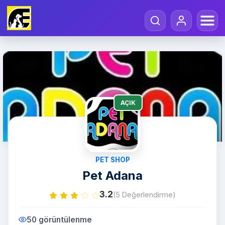
AÇIK
PET SHOP
Pet Adana
3.2
(5 Değerlendirme)
50 görüntülenme