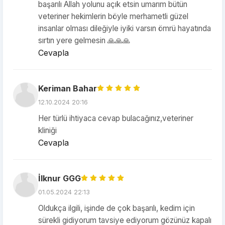
başarılı Allah yolunu açık etsin umarım bütün
veteriner hekimlerin böyle merhametli güzel
insanlar olması dileğiyle iyiki varsın ömrü hayatında
sırtın yere gelmesin 🙏🙏🙏
Cevapla
Keriman Bahar
12.10.2024 20:16
Her türlü ihtiyaca cevap bulacağınız,veteriner
kliniği
Cevapla
İlknur GGG
01.05.2024 22:13
Oldukça ilgili, işinde de çok başarılı, kedim için
sürekli gidiyorum tavsiye ediyorum gözünüz kapalı